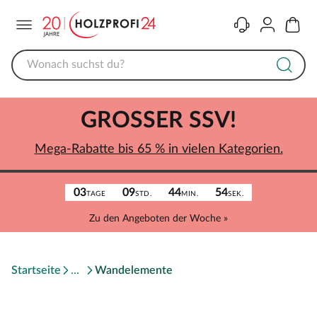
Menü
Kontakt
Konto
Warenk
GROSSER SSV!
Mega-Rabatte bis 65 % in vielen Kategorien.
03
09
44
54
TAGE
STD.
MIN.
SEK.
Zu den Angeboten der Woche »
Startseite
Wandelemente