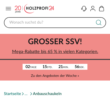
Menü
Kontakt
Konto
Warenk
GROSSER SSV!
Mega-Rabatte bis 65 % in vielen Kategorien.
02
15
21
56
TAGE
STD.
MIN.
SEK.
Zu den Angeboten der Woche »
Startseite
Anbauschaukeln