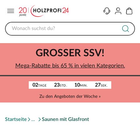
Menü
Kontakt
Konto
Warenk
GROSSER SSV!
Mega-Rabatte bis 65 % in vielen Kategorien.
02
23
10
27
TAGE
STD.
MIN.
SEK.
Zu den Angeboten der Woche »
Startseite
Saunen mit Glasfront