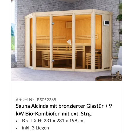
Artikel-Nr.: B5052368
Sauna Alcinda mit bronzierter Glastür + 9
kW Bio-Kombiofen mit ext. Strg.
B x T X H: 231 x 231 x 198 cm
inkl. 3 Liegen