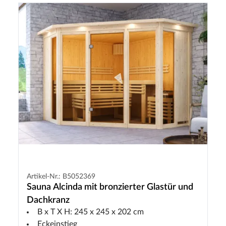
Artikel-Nr.: B5052369
Sauna Alcinda mit bronzierter Glastür und
Dachkranz
B x T X H: 245 x 245 x 202 cm
Eckeinstieg