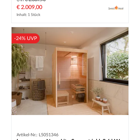
UVP
€ 2.607,90
€ 2.009,00
Inhalt: 1 Stück
-24% UVP
Artikel-Nr.: L5051346