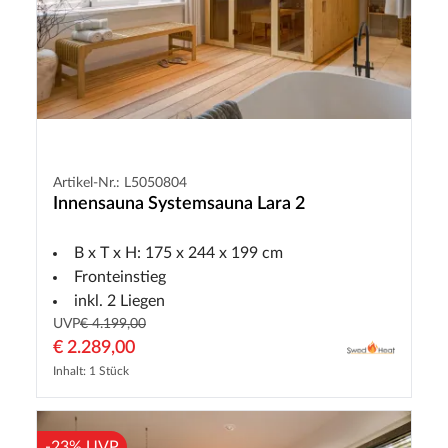
Artikel-Nr.: L5050804
Innensauna Systemsauna Lara 2
B x T x H: 175 x 244 x 199 cm
Fronteinstieg
inkl. 2 Liegen
UVP
€ 4.199,00
€ 2.289,00
Inhalt: 1 Stück
-23% UVP