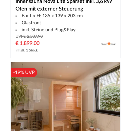
Innensauna Nova Lite Sparset inkl. 3,6 kW
Ofen mit externer Steuerung
B x T x H: 135 x 139 x 203 cm
Glasfront
inkl. Steine und Plug&Play
UVP
€ 2.507,90
€ 1.899,00
Inhalt: 1 Stück
-19% UVP