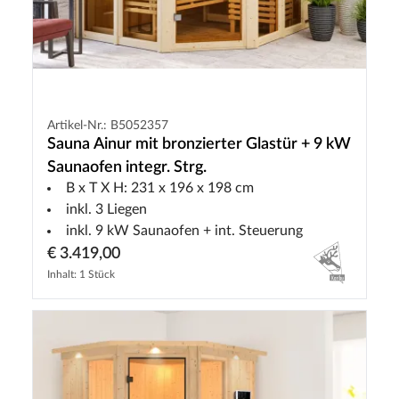
Artikel-Nr.: B5052357
Sauna Ainur mit bronzierter Glastür + 9 kW
Saunaofen integr. Strg.
B x T X H: 231 x 196 x 198 cm
inkl. 3 Liegen
inkl. 9 kW Saunaofen + int. Steuerung
€ 3.419,00
Inhalt: 1 Stück