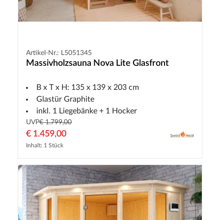
Artikel-Nr.: L5051345
Massivholzsauna Nova Lite Glasfront
B x T x H: 135 x 139 x 203 cm
Glastür Graphite
inkl. 1 Liegebänke + 1 Hocker
UVP
€ 1.799,00
€ 1.459,00
Inhalt: 1 Stück