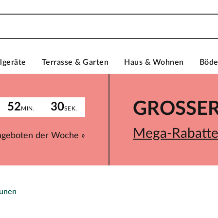
lgeräte
Terrasse & Garten
Haus & Wohnen
Böd
GROSSER 
52
30
MIN.
SEK.
Mega-Rabatte 
ngeboten der Woche »
aunen