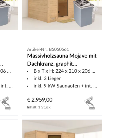
Artikel-Nr.: B5050561
Massivholzsauna Mojave mit
Dachkranz, graphit
6 cm
B x T x H: 224 x 210 x 206 cm
 9 kW
Ganzglastür, inkl. 9 kW Ofen
inkl. 3 Liegen
ng
integr. Steuerung
uerung
inkl. 9 kW Saunaofen + int. Steuerung
€ 2.959,00
Inhalt: 1 Stück