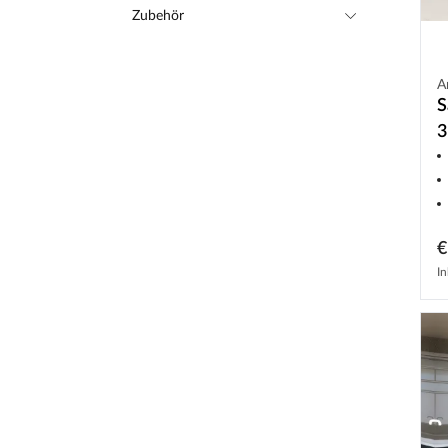
Zubehör
A
S
3
i
€
In