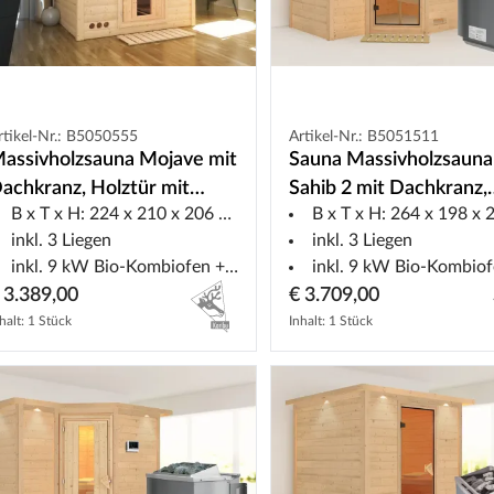
rtikel-Nr.: B5050555
Artikel-Nr.: B5051511
assivholzsauna Mojave mit
Sauna Massivholzsauna
achkranz, Holztür mit
Sahib 2 mit Dachkranz,
B x T x H: 224 x 210 x 206 cm
B x T x H: 264 x 198 x 21
solierglas inkl. 9 kW Bio-
Klarglas Ganzglastür +
inkl. 3 Liegen
inkl. 3 Liegen
fen ext. Steuerung
Bio-Kombiofen mit ext.
inkl. 9 kW Bio-Kombiofen + ext. Steuerung
inkl. 9 kW Bio-Kombiofen + ext. St
 3.389,00
€ 3.709,00
halt: 1 Stück
Inhalt: 1 Stück