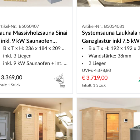
rtikel-Nr.: B5050407
Artikel-Nr.: B5054081
auna Massivholzsauna Sinai
Systemsauna Laukkala 
 inkl. 9 kW Saunaofen
Ganzglastür inkl 7,5 kW
B x T x H: 236 x 184 x 209 cm
B x T x H: 192 x 192 x 20
ntegr. Steuerung
Saunaofen Naturbelas
inkl. 3 Liegen
Wandstärke: 38mm
inkl. 9 kW Saunaofen + int. Steuerung
2 Liegen
UVP
€ 4.378,80
 3.369,00
€ 3.719,00
halt: 1 Stück
Inhalt: 1 Stück