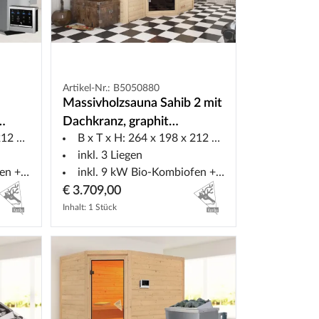
Artikel-Nr.: B5050880
Massivholzsauna Sahib 2 mit
Dachkranz, graphit
2 cm
B x T x H: 264 x 198 x 212 cm
 9 kW
Ganzglastür, inkl. 9 kW Bio-
inkl. 3 Liegen
Strg
Ofen ext. Steuerung
euerung
inkl. 9 kW Bio-Kombiofen + ext. Steuerung
€ 3.709,00
Inhalt: 1 Stück