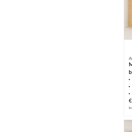
A
M
b
€
In