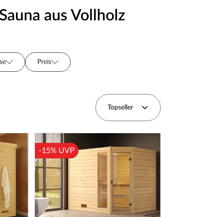
Sauna aus Vollholz
se
Preis
hkranz
Serie
Topseller
-15% UVP