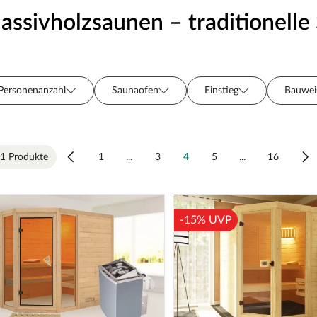
assivholzsaunen – traditionelle 
Personenanzahl
Saunaofen
Einstieg
Bauwei
Wandstärke (mm)
Anschluss
Steuerung
Dac
1 Produkte
1
...
3
4
5
...
16
-15% UVP