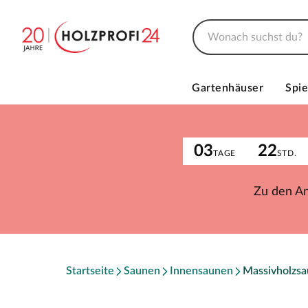
Gartenhäuser
Spie
03
22
TAGE
STD.
Zu den A
Startseite
Saunen
Innensaunen
Massivholzs