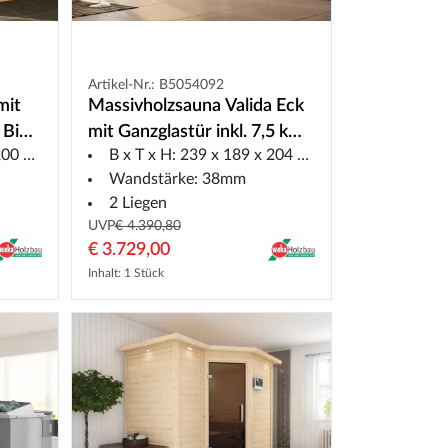
Artikel-Nr.: B5054092
mit
Massivholzsauna Valida Eck
 Bio
mit Ganzglastür inkl. 7,5 kW
0 cm
B x T x H: 239 x 189 x 204 cm
sen
Bio Saunaofen
Wandstärke: 38mm
Naturbelassen
2 Liegen
UVP
€ 4.390,80
€ 3.729,00
Inhalt: 1 Stück