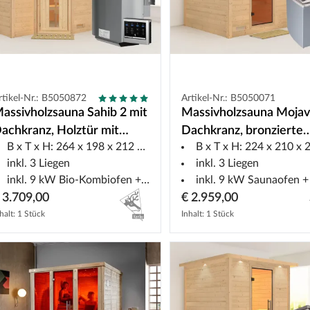
rtikel-Nr.: B5050872
Artikel-Nr.: B5050071
assivholzsauna Sahib 2 mit
Massivholzsauna Mojav
achkranz, Holztür mit
Dachkranz, bronzierte
B x T x H: 264 x 198 x 212 cm
B x T x H: 224 x 210 x 20
solierglas, inkl. 9 kW Bio-
Ganzglastür, inkl. 9 kW
inkl. 3 Liegen
inkl. 3 Liegen
fen ext. Steuerung
integr. Steuerung
inkl. 9 kW Bio-Kombiofen + ext. Steuerung
inkl. 9 kW Saunaofen + int. Ste
 3.709,00
€ 2.959,00
halt: 1 Stück
Inhalt: 1 Stück