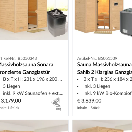
rtikel-Nr.: B5050343
Artikel-Nr.: B5051509
assivholzsauna Sonara
Sauna Massivholzsauna
ronzierte Ganzglastür
Sahib 2 Klarglas Ganzgl
B x T x H: 231 x 196 x 200 cm
B x T x H: 236 x 184 x 20
+ 9 kW Bio-Kombiofen 
3 Liegen
inkl. 3 Liegen
ext.Strg
inkl. 9 kW Saunaofen + ext. Steuerung
inkl. 9 kW Bio-Kombiofen + ext. St
 3.179,00
€ 3.639,00
halt: 1 Stück
Inhalt: 1 Stück