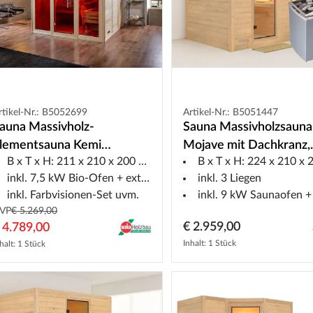
rtikel-Nr.: B5052699
Artikel-Nr.: B5051447
auna Massivholz-
Sauna Massivholzsauna
lementsauna Kemi
Mojave mit Dachkranz,
B x T x H: 211 x 210 x 200 cm
B x T x H: 224 x 210 x 20
anorama 3 inkl. Saunaofen
Klarglas Ganzglastür +
inkl. 7,5 kW Bio-Ofen + ext. Steuerung
inkl. 3 Liegen
ioS 7,5 kW + externer
Saunaofen mit Steueru
inkl. Farbvisionen-Set uvm.
inkl. 9 kW Saunaofen + int. Ste
teuerung
VP
€ 5.269,00
€ 2.959,00
 4.789,00
Inhalt: 1 Stück
halt: 1 Stück