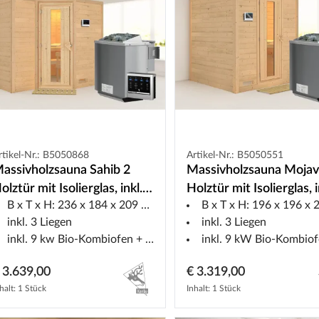
rtikel-Nr.: B5050868
Artikel-Nr.: B5050551
assivholzsauna Sahib 2
Massivholzsauna Moja
olztür mit Isolierglas, inkl. 9
Holztür mit Isolierglas, i
B x T x H: 236 x 184 x 209 cm
B x T x H: 196 x 196 x 20
W Bio-Ofen ext. Steuerung
kW Bio-Ofen ext. Steu
inkl. 3 Liegen
inkl. 3 Liegen
inkl. 9 kw Bio-Kombiofen + ext. Steuerung
inkl. 9 kW Bio-Kombiofen + ext. St
 3.639,00
€ 3.319,00
halt: 1 Stück
Inhalt: 1 Stück