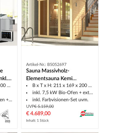
Artikel-Nr.: B5052697
ve
Sauna Massivholz-
nkl. 9
Elementsauna Kemi
0 cm
B x T x H: 211 x 169 x 200 cm
erung
Panorama 2 inkl. Saunaofen
inkl. 7,5 kW Bio-Ofen + ext. Steuerung
BioS 7,5 kW + externer
euerung
inkl. Farbvisionen-Set uvm.
Steuerung
UVP
€ 5.159,00
€ 4.689,00
Inhalt: 1 Stück