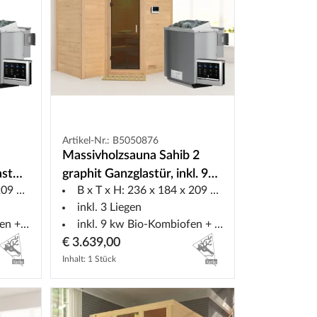
Artikel-Nr.: B5050876
Massivholzsauna Sahib 2
astür
graphit Ganzglastür, inkl. 9
9 cm
B x T x H: 236 x 184 x 209 cm
mit
kW Bio-Ofen ext. Steuerung
inkl. 3 Liegen
euerung
inkl. 9 kw Bio-Kombiofen + ext. Steuerung
€ 3.639,00
Inhalt: 1 Stück