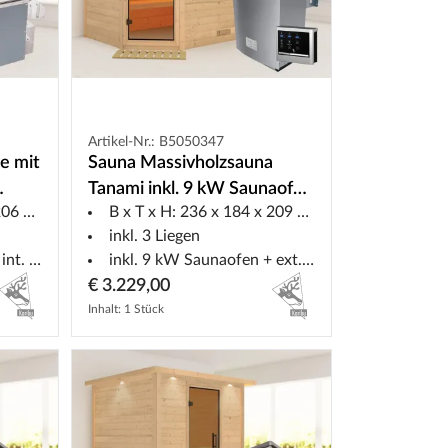
Artikel-Nr.: B5050347
e mit
Sauna Massivholzsauna
Tanami inkl. 9 kW Saunaofen
6 cm
B x T x H: 236 x 184 x 209 cm
 Ofen
ext. Steuerung
inkl. 3 Liegen
uerung
inkl. 9 kW Saunaofen + ext. Steuerung
€ 3.229,00
Inhalt: 1 Stück