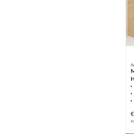
A
M
H
k
€
In