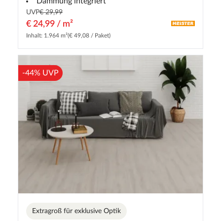
Dämmung integriert
UVP
€ 29,99
€ 24,99 / m²
Inhalt: 1.964 m²
(€ 49,08 / Paket)
-44% UVP
Extragroß für exklusive Optik