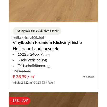
Extragroß für exklusive Optik
Artikel-Nr.: L4081869
Vinylboden Premium Klickvinyl Eiche
Hellbraun Landhausdiele
1522 x 240 x 7 mm
Klick-Verbindung
Trittschalldämmung
UVP
€ 65,90
€ 38,99 / m²
Inhalt: 2.922 m²
(€ 113,93 / Paket)
-18% UVP