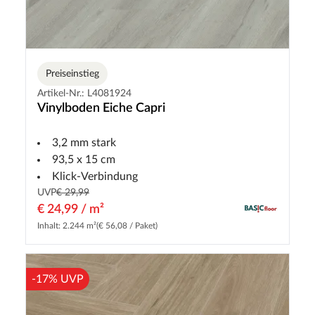
Preiseinstieg
Artikel-Nr.: L4081924
Vinylboden Eiche Capri
3,2 mm stark
93,5 x 15 cm
Klick-Verbindung
UVP
€ 29,99
€ 24,99 / m²
Inhalt: 2.244 m²
(€ 56,08 / Paket)
-17% UVP