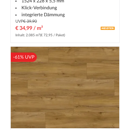
1524 x 228 x 5,5 mm
Landhausdiele Edition M9
Klick-Verbindung
integrierte Dämmung
UVP
€ 39,90
€ 34,99 / m²
Inhalt: 2.085 m²
(€ 72,95 / Paket)
-61% UVP