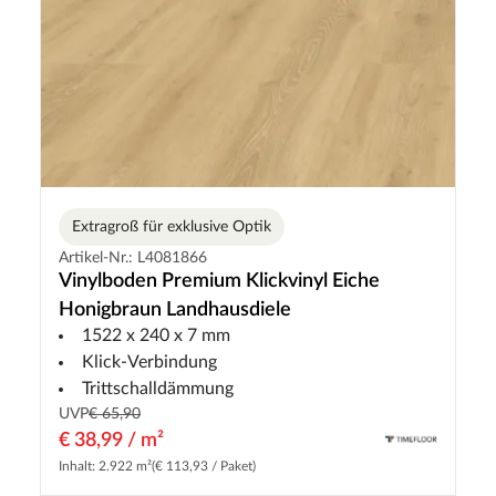
Extragroß für exklusive Optik
Artikel-Nr.: L4081866
Vinylboden Premium Klickvinyl Eiche
Honigbraun Landhausdiele
1522 x 240 x 7 mm
Klick-Verbindung
Trittschalldämmung
UVP
€ 65,90
€ 38,99 / m²
Inhalt: 2.922 m²
(€ 113,93 / Paket)