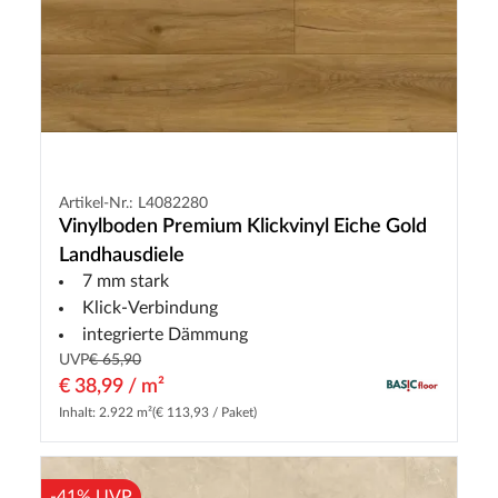
Artikel-Nr.: L4082280
Vinylboden Premium Klickvinyl Eiche Gold
Landhausdiele
7 mm stark
Klick-Verbindung
integrierte Dämmung
UVP
€ 65,90
€ 38,99 / m²
Inhalt: 2.922 m²
(€ 113,93 / Paket)
-41% UVP