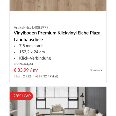
Artikel-Nr.: L4081979
Vinylboden Premium Klickvinyl Eiche Plaza
Landhausdiele
7,5 mm stark
152,2 x 24 cm
Klick-Verbindung
UVP
€ 43,90
€ 33,99 / m²
Inhalt: 2.922 m²
(€ 99,32 / Paket)
-28% UVP