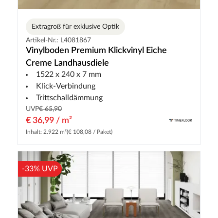
Extragroß für exklusive Optik
Artikel-Nr.: L4081867
Vinylboden Premium Klickvinyl Eiche
Creme Landhausdiele
1522 x 240 x 7 mm
Klick-Verbindung
Trittschalldämmung
UVP
€ 65,90
€ 36,99 / m²
Inhalt: 2.922 m²
(€ 108,08 / Paket)
-33% UVP