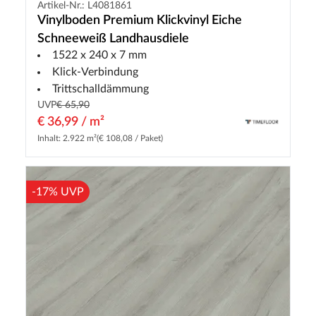
Artikel-Nr.: L4081861
Vinylboden Premium Klickvinyl Eiche
Schneeweiß Landhausdiele
1522 x 240 x 7 mm
Klick-Verbindung
Trittschalldämmung
UVP
€ 65,90
€ 36,99 / m²
Inhalt: 2.922 m²
(€ 108,08 / Paket)
-17% UVP