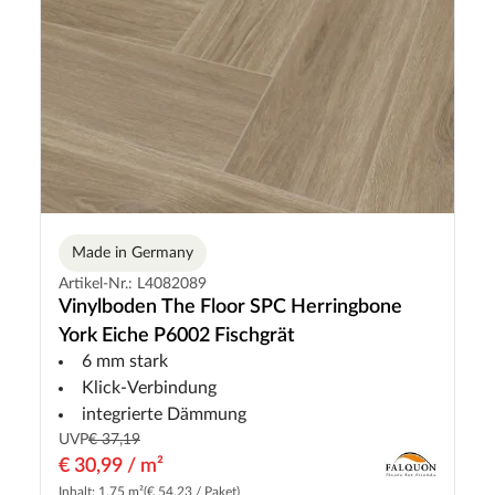
Made in Germany
Artikel-Nr.: L4082089
Vinylboden The Floor SPC Herringbone
York Eiche P6002 Fischgrät
6 mm stark
Klick-Verbindung
integrierte Dämmung
UVP
€ 37,19
€ 30,99 / m²
Inhalt: 1.75 m²
(€ 54,23 / Paket)