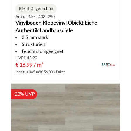
Bleibt länger schön
Artikel-Nr.: L4082290
Vinylboden Klebevinyl Objekt Eiche
Authentik Landhausdiele
2,5 mm stark
Strukturiert
Feuchtraumgeeignet
UVP
€ 43,90
€ 16,99 / m²
Inhalt: 3.345 m²
(€ 56,83 / Paket)
-23% UVP