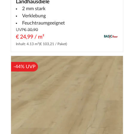
Landhausdiele
2 mm stark
Verklebung
Feuchtraumgeeignet
UVP
€ 30,90
€ 24,99 / m²
Inhalt: 4.13 m²
(€ 103,21 / Paket)
-44% UVP