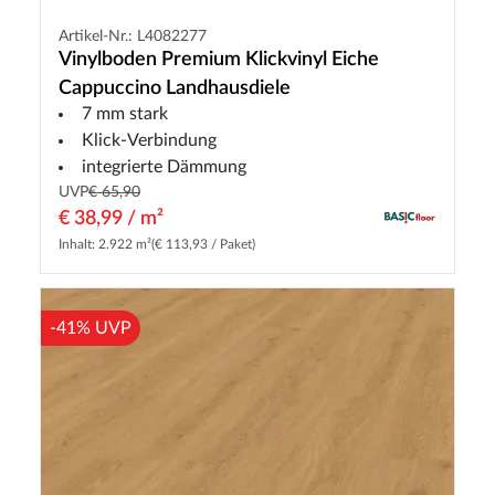
Artikel-Nr.: L4082277
Vinylboden Premium Klickvinyl Eiche
Cappuccino Landhausdiele
7 mm stark
Klick-Verbindung
integrierte Dämmung
UVP
€ 65,90
€ 38,99 / m²
Inhalt: 2.922 m²
(€ 113,93 / Paket)
-41% UVP