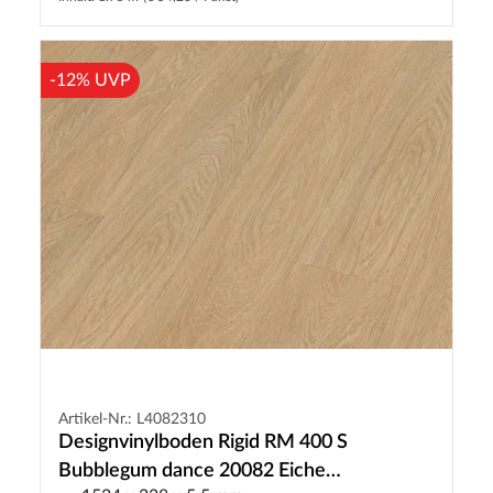
-12% UVP
Artikel-Nr.: L4082310
Designvinylboden Rigid RM 400 S
Bubblegum dance 20082 Eiche