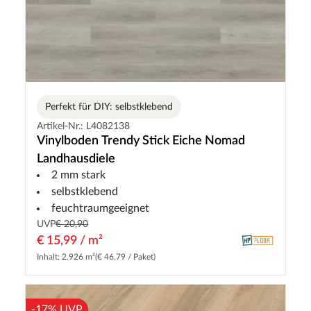
Perfekt für DIY: selbstklebend
Artikel-Nr.: L4082138
Vinylboden Trendy Stick Eiche Nomad
Landhausdiele
2 mm stark
selbstklebend
feuchtraumgeeignet
UVP
€ 20,90
€ 15,99 / m²
Inhalt: 2.926 m²
(€ 46,79 / Paket)
-17% UVP