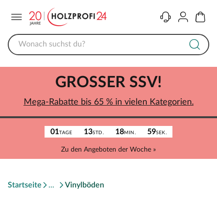
Menü
Kontakt
Konto
Warenk
GROSSER SSV!
Mega-Rabatte bis 65 % in vielen Kategorien.
01
13
18
59
TAGE
STD.
MIN.
SEK.
Zu den Angeboten der Woche »
Startseite
Vinylböden