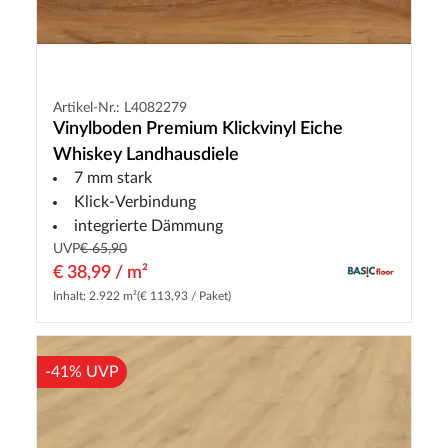
Artikel-Nr.: L4082279
Vinylboden Premium Klickvinyl Eiche
Whiskey Landhausdiele
7 mm stark
Klick-Verbindung
integrierte Dämmung
UVP
€ 65,90
€ 38,99 / m²
Inhalt: 2.922 m²
(€ 113,93 / Paket)
-41% UVP