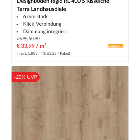
Designboden Rigid RL 400 S Risseiche
Terra Landhausdiele
6 mm stark
Klick-Verbindung
Dämmung integriert
UVP
€ 50,90
€ 33,99 / m²
Inhalt: 1.803 m²
(€ 61,28 / Paket)
-23% UVP