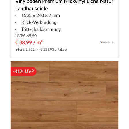
Vinylboden Premium Klickvinyl Eiche Natur
Landhausdiele
1522 x 240 x 7 mm
Klick-Verbindung
Trittschalldämmung
UVP
€ 65,90
€ 38,99 / m²
Inhalt: 2.922 m²
(€ 113,93 / Paket)
-41% UVP