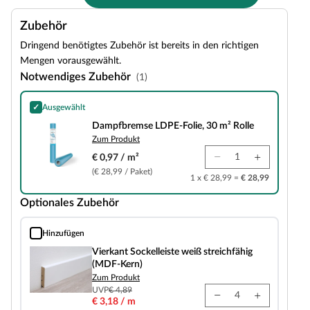
Zubehör
Dringend benötigtes Zubehör ist bereits in den richtigen
Mengen vorausgewählt.
Notwendiges Zubehör
(1)
✓
Ausgewählt
Dampfbremse LDPE-Folie, 30 m² Rolle
Dampfbremse LDPE-Folie, 30 m² Rolle
Zum Produkt
€ 0,97 / m²
(€ 28,99 / Paket)
1 x € 28,99 =
€ 28,99
Optionales Zubehör
Hinzufügen
Vierkant Sockelleiste weiß streichfähig (MDF-Kern)
Vierkant Sockelleiste weiß streichfähig
(MDF-Kern)
Zum Produkt
UVP
€ 4,89
€ 3,18 / m