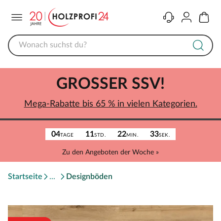
Menü
Kontakt
Konto
Warenk
GROSSER SSV!
Mega-Rabatte bis 65 % in vielen Kategorien.
04
11
22
33
TAGE
STD.
MIN.
SEK.
Zu den Angeboten der Woche »
Startseite
Designböden