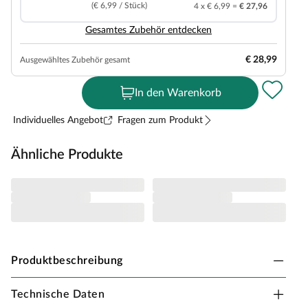
(€ 6,99 / Stück)
4 x € 6,99 =
€ 27,96
Gesamtes Zubehör entdecken
€ 28,99
Ausgewähltes Zubehör gesamt
In den Warenkorb
Individuelles Angebot
Fragen zum Produkt
Ähnliche Produkte
Produktbeschreibung
Technische Daten
KÄHRS Designboden Ranch SPC Rigid Eiche