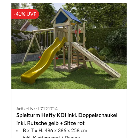
-41% UVP
Artikel-Nr.: L7121714
Spielturm Hefty KDI inkl. Doppelschaukel
inkl. Rutsche gelb + Sitze rot
B x T x H: 486 x 386 x 258 cm