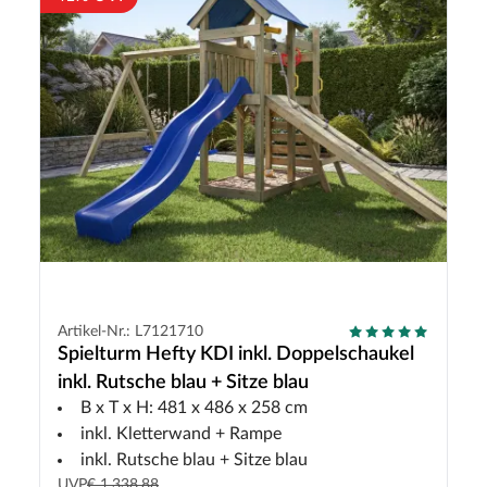
Artikel-Nr.: L7121710
Spielturm Hefty KDI inkl. Doppelschaukel
inkl. Rutsche blau + Sitze blau
B x T x H: 481 x 486 x 258 cm
inkl. Kletterwand + Rampe
inkl. Rutsche blau + Sitze blau
UVP
€ 1.338,88