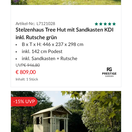
Artikel-Nr.: L7121028
Stelzenhaus Tree Hut mit Sandkasten KDI
inkl. Rutsche grün
B x T x H: 446 x 237 x 298 cm
inkl. 142 cm Podest
inkl. Sandkasten + Rutsche
UVP
€ 946,80
€ 809,00
Inhalt: 1 Stück
-15% UVP