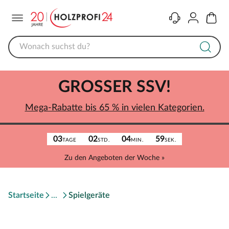
Menü
Kontakt
Konto
Warenk
GROSSER SSV!
Mega-Rabatte bis 65 % in vielen Kategorien.
03
02
04
59
TAGE
STD.
MIN.
SEK.
Zu den Angeboten der Woche »
Startseite
Spielgeräte