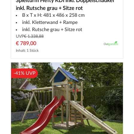
Spielturm Hefty KDI inkl. Doppelschaukel
inkl. Rutsche grau + Sitze rot
B x T x H: 481 x 486 x 258 cm
inkl. Kletterwand + Rampe
inkl. Rutsche grau + Sitze rot
UVP
€ 1.338,88
€ 789,00
Inhalt: 1 Stück
-41% UVP