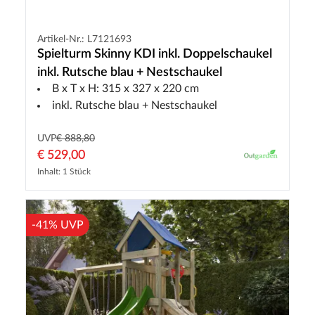
Artikel-Nr.: L7121693
Spielturm Skinny KDI inkl. Doppelschaukel
inkl. Rutsche blau + Nestschaukel
B x T x H: 315 x 327 x 220 cm
inkl. Rutsche blau + Nestschaukel
UVP
€ 888,80
€ 529,00
Inhalt: 1 Stück
-41% UVP