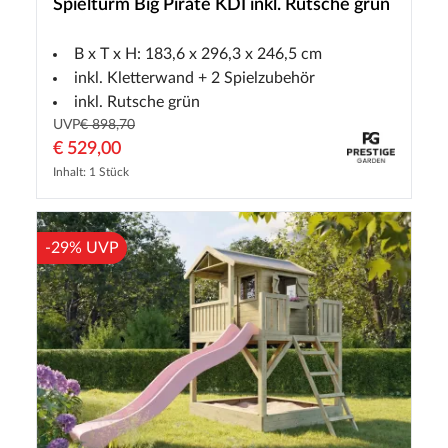
Spielturm Big Pirate KDI inkl. Rutsche grün
B x T x H: 183,6 x 296,3 x 246,5 cm
inkl. Kletterwand + 2 Spielzubehör
inkl. Rutsche grün
UVP
€ 898,70
€ 529,00
Inhalt: 1 Stück
-29% UVP