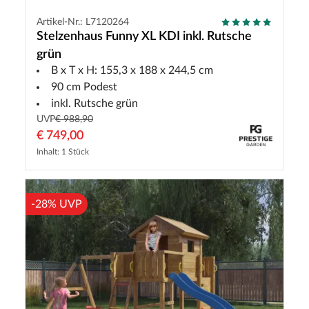
Artikel-Nr.: L7120264
Stelzenhaus Funny XL KDI inkl. Rutsche
grün
B x T x H: 155,3 x 188 x 244,5 cm
90 cm Podest
inkl. Rutsche grün
UVP
€ 988,90
€ 749,00
Inhalt: 1 Stück
-28% UVP