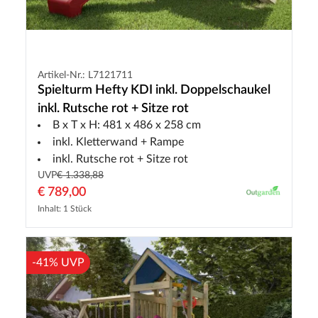
Artikel-Nr.: L7121711
Spielturm Hefty KDI inkl. Doppelschaukel
inkl. Rutsche rot + Sitze rot
B x T x H: 481 x 486 x 258 cm
inkl. Kletterwand + Rampe
inkl. Rutsche rot + Sitze rot
UVP
€ 1.338,88
€ 789,00
Inhalt: 1 Stück
-41% UVP