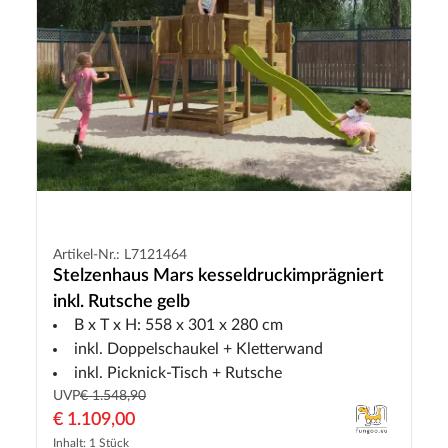
Artikel-Nr.: L7121464
Stelzenhaus Mars kesseldruckimprägniert
inkl. Rutsche gelb
B x T x H: 558 x 301 x 280 cm
inkl. Doppelschaukel + Kletterwand
inkl. Picknick-Tisch + Rutsche
UVP
€ 1.548,90
€ 1.109,00
Inhalt: 1 Stück