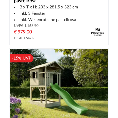
pastellrosa
B x T x H: 203 x 281,5 x 323 cm
inkl. 3 Fenster
inkl. Wellenrutsche pastellrosa
UVP
€ 1.168,90
€ 979,00
Inhalt: 1 Stück
-15% UVP