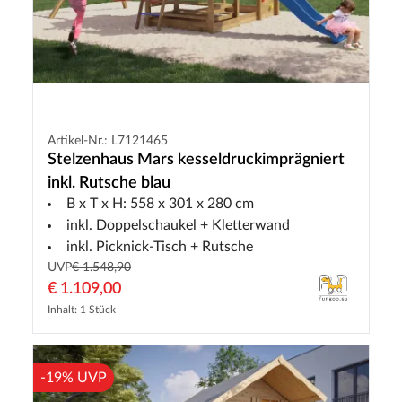
Artikel-Nr.: L7121465
Stelzenhaus Mars kesseldruckimprägniert
inkl. Rutsche blau
B x T x H: 558 x 301 x 280 cm
inkl. Doppelschaukel + Kletterwand
inkl. Picknick-Tisch + Rutsche
UVP
€ 1.548,90
€ 1.109,00
Inhalt: 1 Stück
-19% UVP