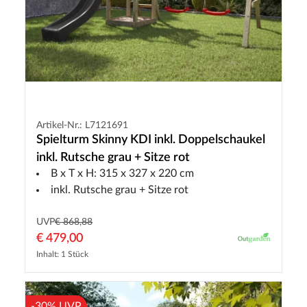
Artikel-Nr.: L7121691
Spielturm Skinny KDI inkl. Doppelschaukel
inkl. Rutsche grau + Sitze rot
B x T x H: 315 x 327 x 220 cm
inkl. Rutsche grau + Sitze rot
UVP
€ 868,88
€ 479,00
Inhalt: 1 Stück
-30% UVP