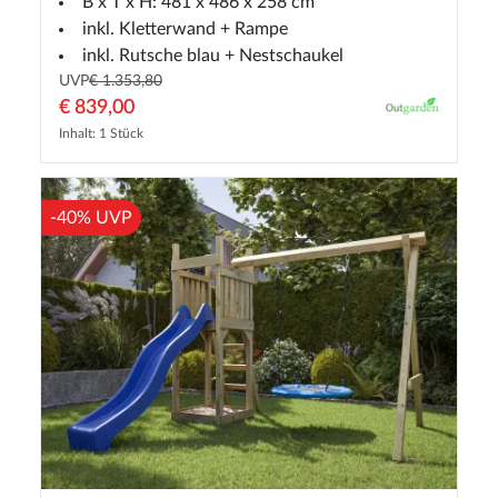
B x T x H: 481 x 486 x 258 cm
inkl. Kletterwand + Rampe
inkl. Rutsche blau + Nestschaukel
UVP
€ 1.353,80
€ 839,00
Inhalt: 1 Stück
-40% UVP