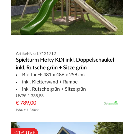
Artikel-Nr.: L7121712
Spielturm Hefty KDI inkl. Doppelschaukel
inkl. Rutsche grün + Sitze grün
B x T x H: 481 x 486 x 258 cm
inkl. Kletterwand + Rampe
inkl. Rutsche grün + Sitze grün
UVP
€ 1.338,88
€ 789,00
Inhalt: 1 Stück
-41% UVP