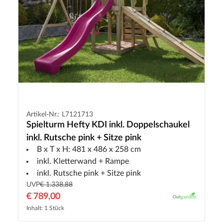
Artikel-Nr.: L7121713
Spielturm Hefty KDI inkl. Doppelschaukel
inkl. Rutsche pink + Sitze pink
B x T x H: 481 x 486 x 258 cm
inkl. Kletterwand + Rampe
inkl. Rutsche pink + Sitze pink
UVP
€ 1.338,88
€ 789,00
Inhalt: 1 Stück