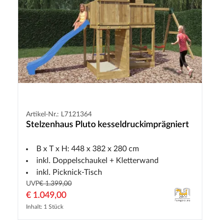
Artikel-Nr.: L7121364
Stelzenhaus Pluto kesseldruckimprägniert
B x T x H: 448 x 382 x 280 cm
inkl. Doppelschaukel + Kletterwand
inkl. Picknick-Tisch
UVP
€ 1.399,00
€ 1.049,00
Inhalt: 1 Stück