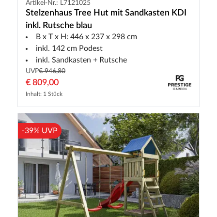
Artikel-Nr.: L7121025
Stelzenhaus Tree Hut mit Sandkasten KDI
inkl. Rutsche blau
B x T x H: 446 x 237 x 298 cm
inkl. 142 cm Podest
inkl. Sandkasten + Rutsche
UVP
€ 946,80
€ 809,00
Inhalt: 1 Stück
-39% UVP