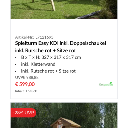
Artikel-Nr.: L7121695
Spielturm Easy KDI inkl. Doppelschaukel
inkl. Rutsche rot + Sitze rot
B x T x H: 327 x 317 x 317 cm
inkl. Kletterwand
inkl. Rutsche rot + Sitze rot
UVP
€ 988,88
€ 599,00
Inhalt: 1 Stück
-28% UVP