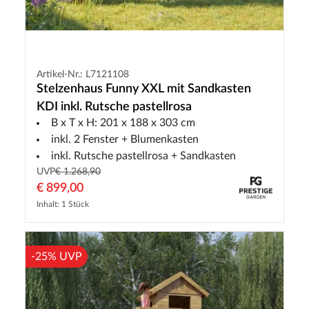
Artikel-Nr.: L7121108
Stelzenhaus Funny XXL mit Sandkasten
KDI inkl. Rutsche pastellrosa
B x T x H: 201 x 188 x 303 cm
inkl. 2 Fenster + Blumenkasten
inkl. Rutsche pastellrosa + Sandkasten
UVP
€ 1.268,90
€ 899,00
Inhalt: 1 Stück
-25% UVP