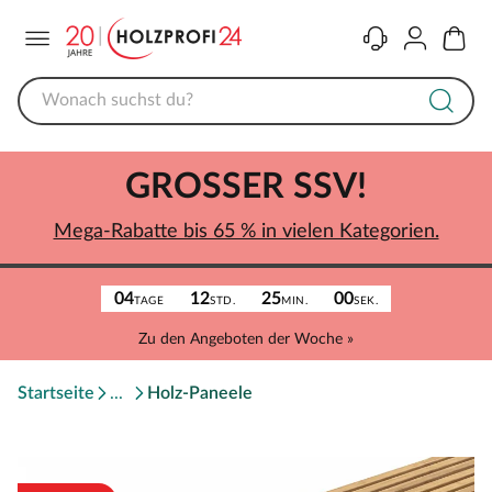
Menü
Kontakt
Konto
Warenk
GROSSER SSV!
Mega-Rabatte bis 65 % in vielen Kategorien.
04
12
25
00
TAGE
STD.
MIN.
SEK.
Zu den Angeboten der Woche »
Startseite
Holz-Paneele