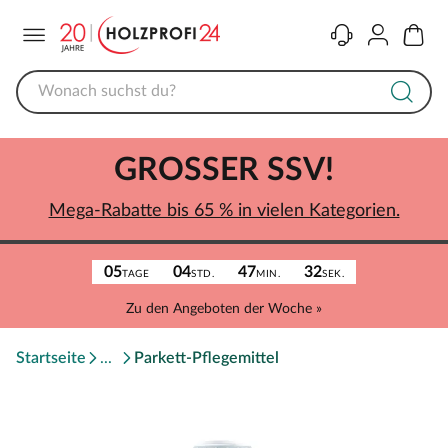
Menü
Kontakt
Konto
Warenk
GROSSER SSV!
Mega-Rabatte bis 65 % in vielen Kategorien.
05
04
47
32
TAGE
STD.
MIN.
SEK.
Zu den Angeboten der Woche »
Startseite
Parkett-Pflegemittel