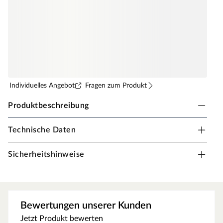
Individuelles Angebot
Fragen zum Produkt
Produktbeschreibung
Technische Daten
Dr. Schutz - Weltweit auf allen Böden zu Hause!
Mit qualitativ hochwertigen Reinigungs- und
Sicherheitshinweise
Pflegemitteln und ihren Systemen tragen die CC-Dr.
Schutz-Produkte maßgeblich dazu bei, dass die
unterschiedlichen Bodenbeläge wie PVC, Linoleum,
Teppich, Laminat und Parkett dem Betreiber wie auch
Bewertungen unserer Kunden
dem Endverbraucher über viele Jahre im Wert erhalten
Jetzt Produkt bewerten
bleiben. Zur regelmäßigen Reinigung und Pflege.