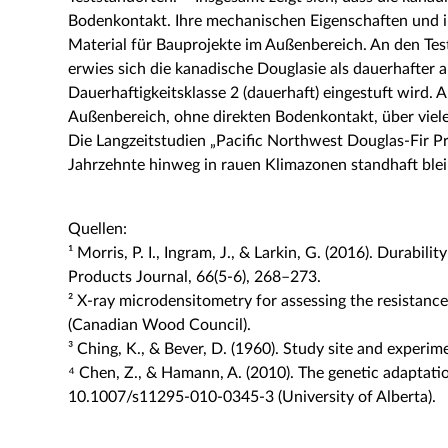
Bodenkontakt. Ihre mechanischen Eigenschaften und i
Material für Bauprojekte im Außenbereich​. An den Te
erwies sich die kanadische Douglasie als dauerhafter
Dauerhaftigkeitsklasse 2 (dauerhaft) eingestuft wird.
Außenbereich, ohne direkten Bodenkontakt, über viele 
Die Langzeitstudien „Pacific Northwest Douglas-Fir Pr
Jahrzehnte hinweg in rauen Klimazonen standhaft blei
Quellen:
¹ Morris, P. I., Ingram, J., & Larkin, G. (2016). Dur
Products Journal, 66(5-6), 268–273.
² X-ray microdensitometry for assessing the resistanc
(Canadian Wood Council)​.
³ Ching, K., & Bever, D. (1960). Study site and experim
⁴ Chen, Z., & Hamann, A. (2010). The genetic adaptatio
10.1007/s11295-010-0345-3​ (University of Alberta)​.