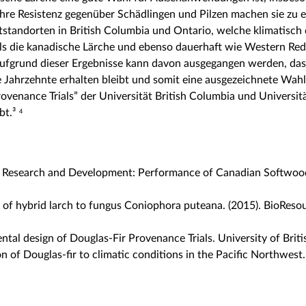
hre Resistenz gegenüber Schädlingen und Pilzen machen sie zu 
ststandorten in British Columbia und Ontario, welche klimatisch
 als die kanadische Lärche und ebenso dauerhaft wie Western Red
 Aufgrund dieser Ergebnisse kann davon ausgegangen werden, dass 
Jahrzehnte erhalten bleibt und somit eine ausgezeichnete Wahl f
ovenance Trials” der Universität British Columbia und Universit
bt.³ ⁴
ability Research and Development: Performance of Canadian Softwo
e of hybrid larch to fungus Coniophora puteana. (2015). BioResou
ental design of Douglas-Fir Provenance Trials. University of Brit
n of Douglas-fir to climatic conditions in the Pacific Northwes