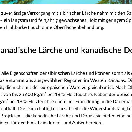
uverlässige Versorgung mit sibirischer Lärche nahm mit den Sa
 – ein langsam und feinjährig gewachsenes Holz mit geringem Spl
en Haltbarkeit auch ohne Oberflächenbehandlung.
anadische Lärche und kanadische D
alle Eigenschaften der sibirischen Lärche und können somit als
lasie stammt aus ausgewählten Regionen im Westen Kanadas. D
tät, die nicht mit der europäischen Ware vergleichbar ist. Nach 
ht von bis zu 600 kg/m³ bei 18 % Holzfeuchte. Neben der optisch
³ bei 18 % Holzfeuchte und einer Einordnung in die Dauerhaftig
enthält. Die Dauerhaftigkeit beschreibt die Widerstandsfähigkei
Projekten – die kanadische Lärche und Douglasie bieten eine h
e ideal für den Einsatz im Innen- und Außenbereich.