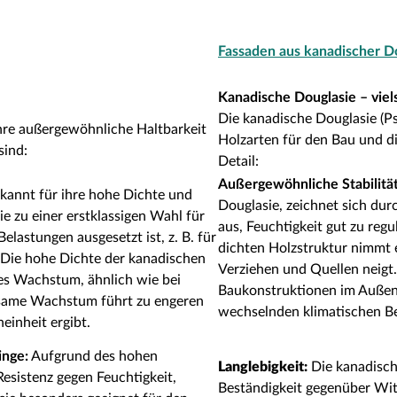
Fassaden aus kanadischer D
Kanadische Douglasie – viels
Die kanadische Douglasie (Ps
 ihre außergewöhnliche Haltbarkeit
Holzarten für den Bau und d
sind:
Detail:
Außergewöhnliche Stabilität
kannt für ihre hohe Dichte und
Douglasie, zeichnet sich dur
e zu einer erstklassigen Wahl für
aus, Feuchtigkeit gut zu re
astungen ausgesetzt ist, z. B. für
dichten Holzstruktur nimmt
 Die hohe Dichte der kanadischen
Verziehen und Quellen neigt.
mes Wachstum, ähnlich wie bei
Baukonstruktionen im Außen
gsame Wachstum führt zu engeren
wechselnden klimatischen Bed
einheit ergibt.
inge:
Aufgrund des hohen
Langlebigkeit:
Die kanadisch
Resistenz gegen Feuchtigkeit,
Beständigkeit gegenüber Witt