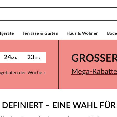
lgeräte
Terrasse & Garten
Haus & Wohnen
Böd
GROSSER 
24
23
MIN.
SEK.
Mega-Rabatte 
ngeboten der Woche »
 DEFINIERT – EINE WAHL FÜR