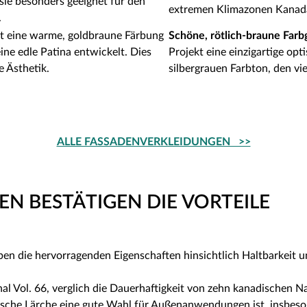
 sie besonders geeignet für den
extremen Klimazonen Kanadas
.
t eine warme, goldbraune Färbung
Schöne, rötlich-braune Farb
ine edle Patina entwickelt. Dies
Projekt eine einzigartige opt
e Ästhetik.
silbergrauen Farbton, den vi
ALLE FASSADENVERKLEIDUNGEN >>
N BESTÄTIGEN DIE VORTEILE
en die hervorragenden Eigenschaften hinsichtlich Haltbarkeit u
al Vol. 66, verglich die Dauerhaftigkeit von zehn kanadischen N
nadische Lärche eine gute Wahl für Außenanwendungen ist, insbes