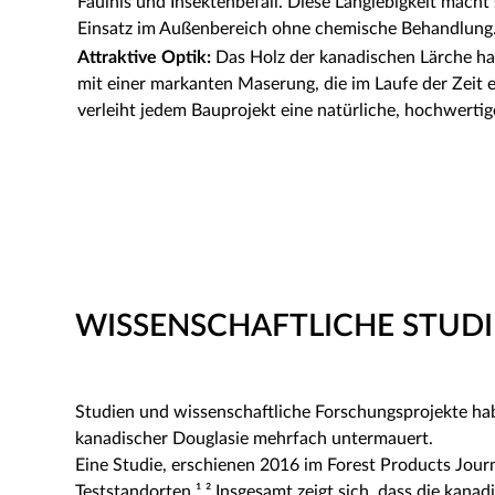
Fäulnis und Insektenbefall. Diese Langlebigkeit macht
Einsatz im Außenbereich ohne chemische Behandlung
Attraktive Optik:
Das Holz der kanadischen Lärche ha
mit einer markanten Maserung, die im Laufe der Zeit e
verleiht jedem Bauprojekt eine natürliche, hochwertig
WISSENSCHAFTLICHE STUDIE
Studien und wissenschaftliche Forschungsprojekte hab
kanadischer Douglasie mehrfach untermauert.
Eine Studie, erschienen 2016 im Forest Products Journ
Teststandorten.¹ ² Insgesamt zeigt sich, dass die ka