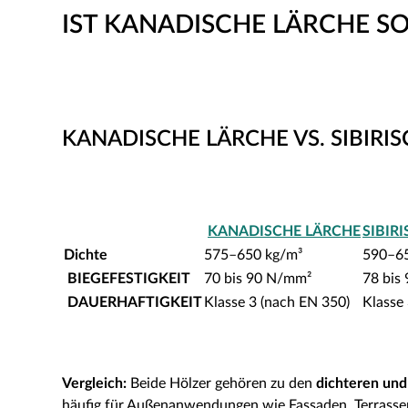
IST KANADISCHE LÄRCHE SO
KANADISCHE LÄRCHE VS. SIBIRI
KANADISCHE LÄRCHE
SIBIR
Dichte
575–650 kg/m³
590–65
BIEGEFESTIGKEIT
70 bis 90 N/mm²
78 bis
DAUERHAFTIGKEIT
Klasse 3 (nach EN 350)
Klasse
Vergleich
:
Beide Hölzer gehören zu den
dichteren und
häufig für Außenanwendungen wie Fassaden, Terrassen