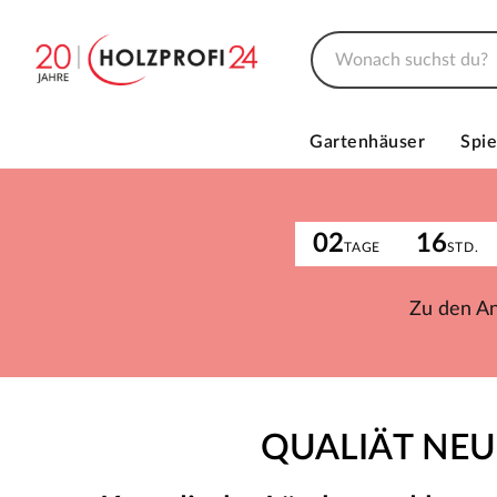
Gartenhäuser
Spie
02
16
TAGE
STD.
Zu den A
QUALIÄT NEU