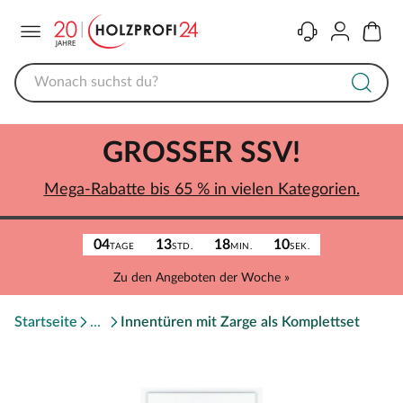
Menü
Kontakt
Konto
Warenk
GROSSER SSV!
Mega-Rabatte bis 65 % in vielen Kategorien.
04
13
18
10
TAGE
STD.
MIN.
SEK.
Zu den Angeboten der Woche »
Startseite
Innentüren mit Zarge als Komplettset