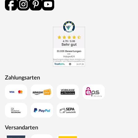
Schalldämmwert von mindestens 32 dB Rw,P. Das heißt,
sie hält Geräusche bis zu 32 dB ab. Schallschutzklasse 1
ist ausreichend für Türen, die an Treppenhäuser und
Hausflure oder Arbeitsräume grenzen.
Klimaklasse
Türen der Klimaklasse I halten Temperaturunterschiede
bis zu 5 °C aus und eine Differenz der relativen
Luftfeuchtigkeit von bis zu 20 %. Dies trifft vor allem auf
Innentüren in beheizten Wohnräumen zu. Werden diese
Grenzwerte überschritten, kann sich das Türblatt
Zahlungsarten
verziehen.
Türschloss
Diese Tür ist mit einem Buntbartschloss ausgestattet.
Das Buntbartschloss (BB-Schloss) ist das meist
verwendete Schloss für Türen im Innenraum. Die Tür
kann beidseitig mit einem Drücker geöffnet werden. Ein-
Versandarten
oder zweitouriges Schlüsseldrehen betätigt einen Riegel