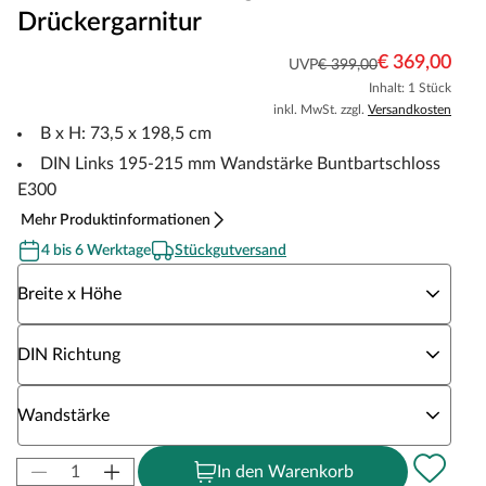
Drückergarnitur
€ 369,00
UVP
€ 399,00
Inhalt: 1 Stück
inkl. MwSt. zzgl.
Versandkosten
B x H: 73,5 x 198,5 cm
DIN Links 195-215 mm Wandstärke Buntbartschloss
E300
Mehr Produktinformationen
4 bis 6 Werktage
Stückgutversand
Wähle eine Breite x Höhe
Breite x Höhe
Wähle eine DIN Richtung
DIN Richtung
Wähle eine Wandstärke
Wandstärke
In den Warenkorb