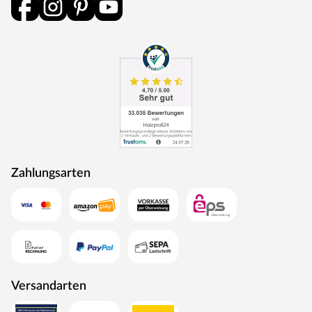
Eine Tür der Schallschutzklasse 1 hat einen Prüf-
Schalldämmwert von mindestens 32 dB Rw,P. Das heißt,
sie hält Geräusche bis zu 32 dB ab. Schallschutzklasse 1
ist ausreichend für Türen, die an Treppenhäuser und
Hausflure oder Arbeitsräume grenzen.
Klimaklasse
Türen der Klimaklasse I halten Temperaturunterschiede
bis zu 5 °C aus und eine Differenz der relativen
Luftfeuchtigkeit von bis zu 20 %. Dies trifft vor allem auf
Zahlungsarten
Innentüren in beheizten Wohnräumen zu. Werden diese
Grenzwerte überschritten, kann sich das Türblatt
verziehen.
Türschloss
Diese Tür ist mit einem Buntbartschloss ausgestattet.
Das Buntbartschloss (BB-Schloss) ist das meist
Versandarten
verwendete Schloss für Türen im Innenraum. Die Tür