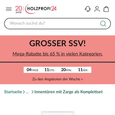
Menü
Kontakt
Konto
Warenk
GROSSER SSV!
Mega-Rabatte bis 65 % in vielen Kategorien.
04
11
20
11
TAGE
STD.
MIN.
SEK.
Zu den Angeboten der Woche »
Startseite
Innentüren mit Zarge als Komplettset