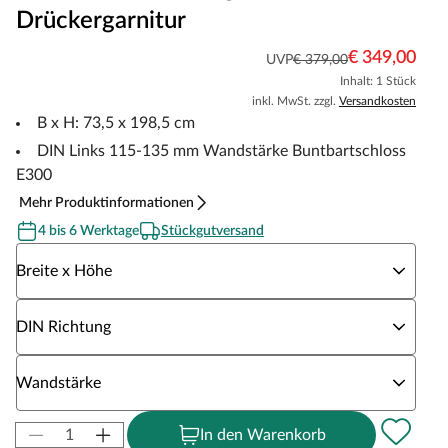
Drückergarnitur
€ 349,00
UVP
€ 379,00
Inhalt: 1 Stück
inkl. MwSt. zzgl.
Versandkosten
B x H: 73,5 x 198,5 cm
DIN Links 115-135 mm Wandstärke Buntbartschloss
E300
Mehr Produktinformationen
4 bis 6 Werktage
Stückgutversand
Wähle eine Breite x Höhe
Breite x Höhe
Wähle eine DIN Richtung
DIN Richtung
Wähle eine Wandstärke
Wandstärke
In den Warenkorb