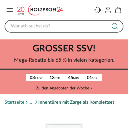
Menü
Kontakt
Konto
Warenk
GROSSER SSV!
Mega-Rabatte bis 65 % in vielen Kategorien.
03
13
45
01
TAGE
STD.
MIN.
SEK.
Zu den Angeboten der Woche »
Startseite
Innentüren mit Zarge als Komplettset