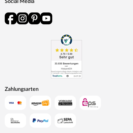
Social Media
Eine Tür der Schallschutzklasse 1 hat einen Prüf-
Schalldämmwert von mindestens 32 dB Rw,P. Das heißt,
sie hält Geräusche bis zu 32 dB ab. Schallschutzklasse 1
ist ausreichend für Türen, die an Treppenhäuser und
Hausflure oder Arbeitsräume grenzen.
Klimaklasse
Türen der Klimaklasse I halten Temperaturunterschiede
bis zu 5 °C aus und eine Differenz der relativen
Luftfeuchtigkeit von bis zu 20 %. Dies trifft vor allem auf
Innentüren in beheizten Wohnräumen zu. Werden diese
Grenzwerte überschritten, kann sich das Türblatt
Zahlungsarten
verziehen.
Türschloss
Diese Tür ist mit einem Buntbartschloss ausgestattet.
Das Buntbartschloss (BB-Schloss) ist das meist
verwendete Schloss für Türen im Innenraum. Die Tür