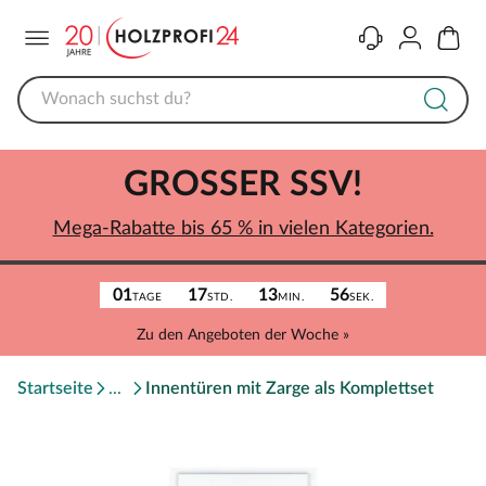
Menü
Kontakt
Konto
Warenk
GROSSER SSV!
Mega-Rabatte bis 65 % in vielen Kategorien.
01
17
13
56
TAGE
STD.
MIN.
SEK.
Zu den Angeboten der Woche »
Startseite
Innentüren mit Zarge als Komplettset