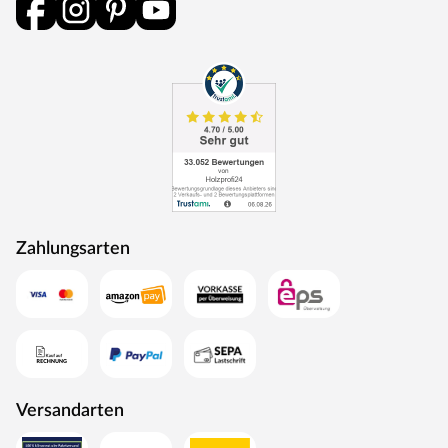
Eine Tür der Schallschutzklasse 1 hat einen Prüf-
Schalldämmwert von mindestens 32 dB Rw,P. Das heißt,
sie hält Geräusche bis zu 32 dB ab. Schallschutzklasse 1
ist ausreichend für Türen, die an Treppenhäuser und
Hausflure oder Arbeitsräume grenzen.
Klimaklasse
Türen der Klimaklasse I halten Temperaturunterschiede
bis zu 5 °C aus und eine Differenz der relativen
Luftfeuchtigkeit von bis zu 20 %. Dies trifft vor allem auf
Zahlungsarten
Innentüren in beheizten Wohnräumen zu. Werden diese
Grenzwerte überschritten, kann sich das Türblatt
verziehen.
Türschloss
Diese Tür ist mit einem Buntbartschloss ausgestattet.
Das Buntbartschloss (BB-Schloss) ist das meist
Versandarten
verwendete Schloss für Türen im Innenraum. Die Tür