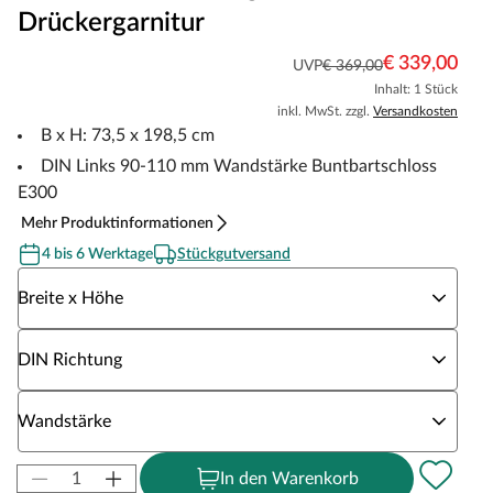
Drückergarnitur
€ 339,00
UVP
€ 369,00
Inhalt: 1 Stück
inkl. MwSt. zzgl.
Versandkosten
B x H: 73,5 x 198,5 cm
DIN Links 90-110 mm Wandstärke Buntbartschloss
E300
Mehr Produktinformationen
4 bis 6 Werktage
Stückgutversand
Wähle eine Breite x Höhe
Breite x Höhe
Wähle eine DIN Richtung
DIN Richtung
Wähle eine Wandstärke
Wandstärke
In den Warenkorb