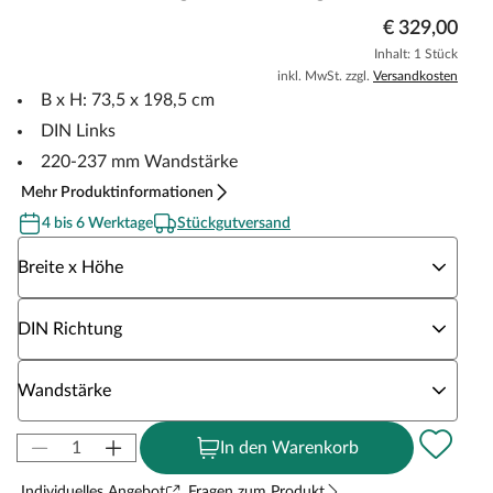
€ 329,00
Inhalt: 1 Stück
inkl. MwSt. zzgl.
Versandkosten
B x H: 73,5 x 198,5 cm
DIN Links
220-237 mm Wandstärke
Mehr Produktinformationen
4 bis 6 Werktage
Stückgutversand
Wähle eine Breite x Höhe
Breite x Höhe
Wähle eine DIN Richtung
DIN Richtung
Wähle eine Wandstärke
Wandstärke
In den Warenkorb
Individuelles Angebot
Fragen zum Produkt