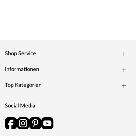
Das klassische Standardschloss für Zimmertüren.
Oberfläche
Die Garnitur ist mit einer Oberfläche aus Edelstahl
ausgestattet, somit sehr robust und verleiht der Tür ein
hochwertiges Aussehen.
MOSEL TÜREN – das sind Qualitätstüren „Made in
Germany“
Shop Service
Die Entwicklung neuer Produktionsverfahren und die
modernste Fertigungsanlage Europas machen das in
Informationen
Trierweiler ansässige Unternehmen Mosel Türen
einzigartig. Seit 1996 nutzt der Familienbetrieb sein
Top Kategorien
Expertenwissen, um moderne Türen zu schaffen. Das
umfangreiche Sortiment deckt alle Wünsche ab:
Designtüren, Stiltüren, Holztüren in verschiedensten
Social Media
Oberflächen, Farben und Maserungen. Alle Mosel-Türen
durchlaufen eine Qualitätskontrolle, in der Langlebigkeit
durch Dauerfunktionstests geprüft wird. Darüber hinaus
spielt Umweltschutz eine große Rolle im Unternehmen.