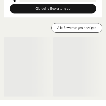
1
für weniger Gewicht und somit für eine leichtgängige
Bedienung.
Gib deine Bewertung ab
Zarge CPL Weiß RAL 9003
Moderne Zarge passend zum Türblatt der Mala 10 Serie
Alle Bewertungen anzeigen
Oberfläche - CPL
Diese Weißlack-Oberfläche weiß RAL 9003 ist einer der
weißesten Weißtöne. Das Signalweiß folgt dabei dem
Trend zu hochweißen Innenräumen, sodass die weiße Tür
neben der hochweißen Wand nicht blass erscheint. So
wird ein harmonischer Übergang zwischen Wandfarbe
und Tür geschaffen. Dieser Weißton passt zu den
meistverkauften Wandfarben. Der makellose Auftrag dank
des innovativen Walz- und Spritzverfahrens ermöglicht
einen besonders einheitlichen Überzug. Das Ergebnis ist
eine seidenmatte Weißlack-Oberfläche.
Die Tatsache, dass Weiß nicht gleich Weiß ist, solltest Du
beim Türenkauf unbedingt beachten. Computer-, Tablet-
und Handydisplays können unterschiedliche Weißtöne oft
nicht originalgetreu wiedergeben. Der RAL Wert gibt eine