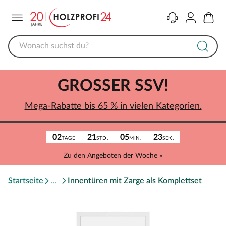
Menü
Kontakt
Konto
Warenk
GROSSER SSV!
Mega-Rabatte bis 65 % in vielen Kategorien.
02
21
05
23
TAGE
STD.
MIN.
SEK.
Zu den Angeboten der Woche »
Startseite
Innentüren mit Zarge als Komplettset