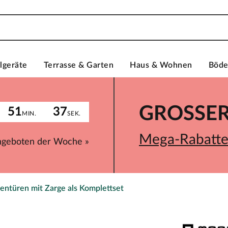
lgeräte
Terrasse & Garten
Haus & Wohnen
Böd
GROSSER 
51
37
MIN.
SEK.
Mega-Rabatte 
ngeboten der Woche »
entüren mit Zarge als Komplettset