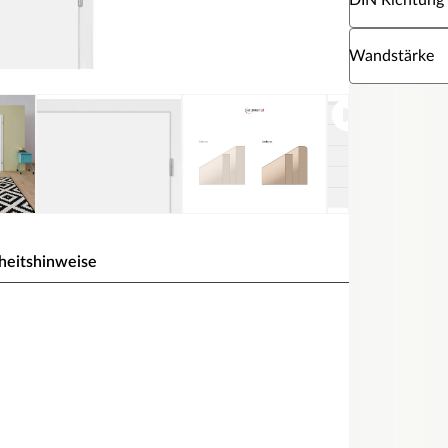
DIN Richtung
Wähle eine W
Wandstärke
heitshinweise
la. Die vier eingefrästen Querstreifen schaffen