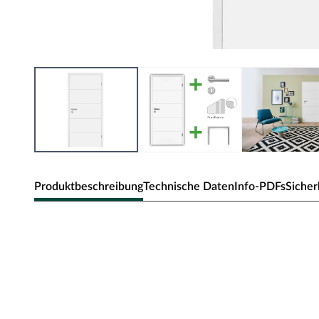
Produktbeschreibung
Technische Daten
Info-PDFs
Sicher
Zimmertür Mala 05 Weißlack
Geradlinig und modern präsentiert sich das Türmodel Ma
eine markante Optik.
Oberfläche - Weißlack