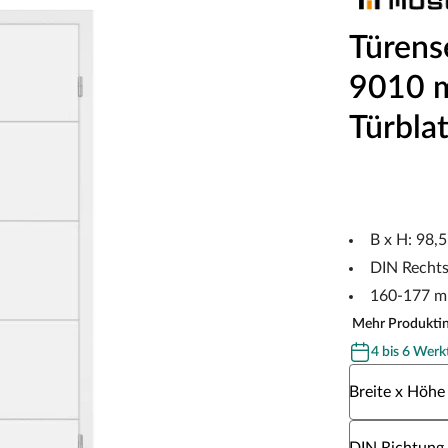
Türens
9010 m
Türblat
B x H: 98,
DIN Recht
160-177 m
Mehr Produkti
4 bis 6 Werk
Wähle eine Br
Breite x Höhe
Wähle eine DI