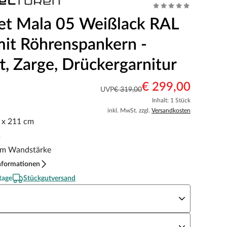
et Mala 05 Weißlack RAL
it Röhrenspankern -
t, Zarge, Drückergarnitur
€ 299,00
UVP
€ 319,00
Inhalt: 1 Stück
inkl. MwSt. zzgl.
Versandkosten
5 x 211 cm
s
m Wandstärke
nformationen
tage
Stückgutversand
eite x Höhe
N Richtung