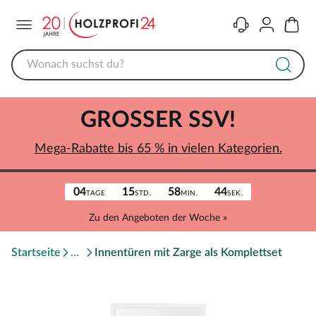
Menü
Kontakt
Konto
Warenk
GROSSER SSV!
Mega-Rabatte bis 65 % in vielen Kategorien.
04
15
58
44
TAGE
STD.
MIN.
SEK.
Zu den Angeboten der Woche »
Startseite
Innentüren mit Zarge als Komplettset