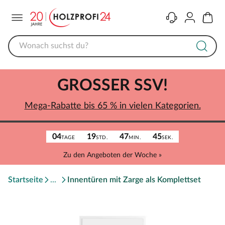
Menü
Kontakt
Konto
Warenk
GROSSER SSV!
Mega-Rabatte bis 65 % in vielen Kategorien.
04
19
47
45
TAGE
STD.
MIN.
SEK.
Zu den Angeboten der Woche »
Startseite
Innentüren mit Zarge als Komplettset