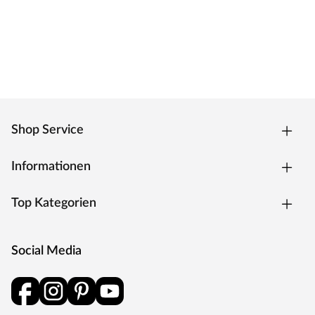
Moderne Zarge mit Weißlackoberfläche und
Designkante für weiße Zimmertüren.
Oberfläche - Weißlack
Weißlack ist beständig und einfach zu reinigen. Der
Acryllack wird durch UV-Strahlung gehärtet und ist so
sehr robust gegenüber natürlichen
Abnutzungserscheinungen.
Kantenausführung - Designkante
Shop Service
Die Außenkanten sind eckig mit einem abgerundeten
Ende. Dies verleiht der Tür ein klassisches Aussehen und
Informationen
sorgt zugleich für einen fließenden Übergang.
Drückergarnitur Bellina, Edelstahl matt
Top Kategorien
Drückergarnitur in Buntbartausführung mit rundem L-
Form-Griff und runden Klipprosetten, Edelstahl matt.
Social Media
Rosettengarnitur
Eine Drückergarnitur mit geteilter Aufnahme für Drücker-
und Schlüsselabdeckung. Die Rosetten decken nur die
Bereiche um den Drücker bzw. um das Schlüsselloch ab.