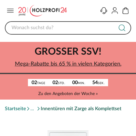
Menü
Kontakt
Konto
Warenk
GROSSER SSV!
Mega-Rabatte bis 65 % in vielen Kategorien.
02
02
00
54
TAGE
STD.
MIN.
SEK.
Zu den Angeboten der Woche »
Startseite
Innentüren mit Zarge als Komplettset