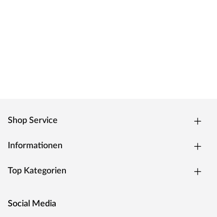
Das Türblatt ist mit einer innovativen
Nullfugentechnologie, der Premiumkante ausgestattet.
Das Ergebnis ist eine fugenlose, extrem strapazierfähige
Kante, welche zeitgleich eine geringe Schmutzanfälligkeit
hat. Die Kantenform ist trotz des extra Anleimers leicht
abgerundet und verleiht dem Türelement eine moderne
Optik.
Oberfläche
Die Tür besitzt eine Laminatoberfläche, auch CPL
Shop Service
(Continious Pressure Laminate) genannt. CPL bildet dank
der Kombination aus elektronenstrahlgehärtetem
Informationen
Kunststoff und Melaminharzen eine extrem
widerstandsfähige Schutzschicht auf der Oberfläche. Als
Top Kategorien
wahres Allround-Talent hält diese Oberfläche härtesten
Beanspruchungen und Temperaturen stand, ist stoß-,
kratz- und abriebfest und zudem besonders pflegeleicht.
Social Media
Weiße Oberflächen bei Türen sind ein zeitloser Klassiker