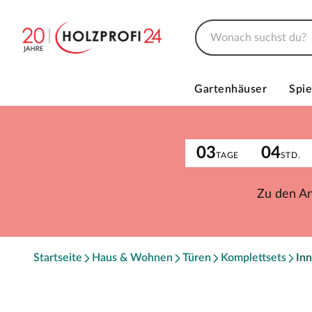
Gartenhäuser
Spie
03
04
TAGE
STD.
Zu den A
Startseite
Haus & Wohnen
Türen
Komplettsets
Inn