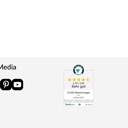
 Media