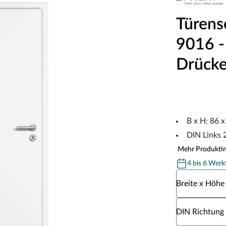
Türens
9016 - 
Drücke
B x H: 86 
DIN Links
Mehr Produkti
4 bis 6 Werk
Wähle eine Br
Breite x Höhe
Wähle eine DI
DIN Richtung