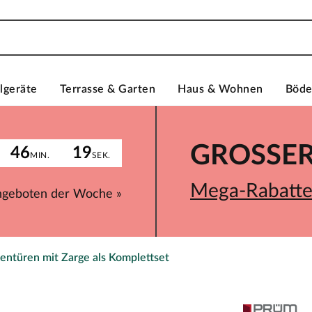
lgeräte
Terrasse & Garten
Haus & Wohnen
Böd
GROSSER 
46
19
MIN.
SEK.
Mega-Rabatte 
ngeboten der Woche »
entüren mit Zarge als Komplettset