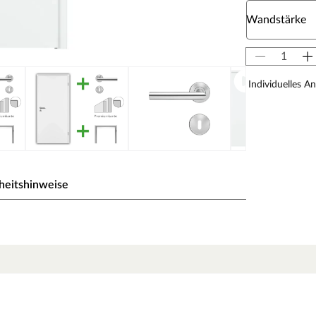
Wähle eine W
Wandstärke
Individuelles A
heitshinweise
ante.
L Continuous Pressure Laminate
jeder Umgebung anpasst!