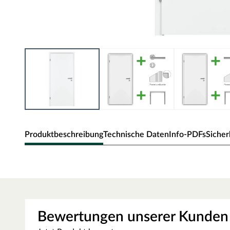
Produktbeschreibung
Technische Daten
Info-PDFs
Sicher
Zimmertür CPL Weißlack 9016
Moderne Zimmertür mit CPL-Oberfläche und Premiumk
CPL-Weißlack: Innentür aus extrem widerstandsfähigem CP
Bewertungen unserer Kunden
Weißlack-Optik: Elegant und zurückhaltend, die sich ideal 