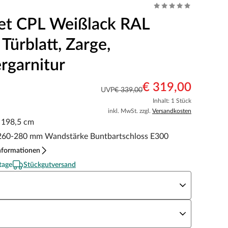
et CPL Weißlack RAL
Türblatt, Zarge,
rgarnitur
€ 319,00
UVP
€ 339,00
Inhalt: 1 Stück
inkl. MwSt. zzgl.
Versandkosten
x 198,5 cm
 260-280 mm Wandstärke Buntbartschloss E300
nformationen
tage
Stückgutversand
eite x Höhe
N Richtung