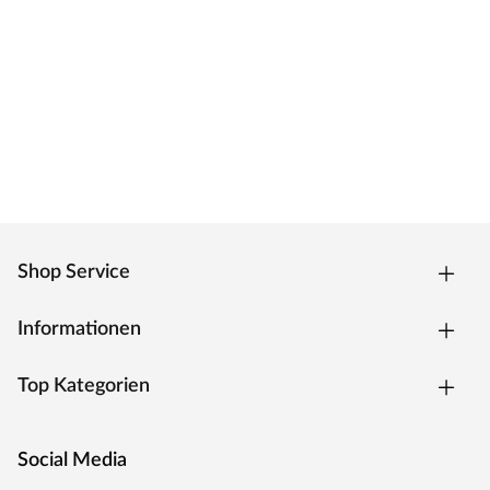
Das Türblatt ist mit einer innovativen
Nullfugentechnologie, der Premiumkante ausgestattet.
Das Ergebnis ist eine fugenlose, extrem strapazierfähige
Kante, welche zeitgleich eine geringe Schmutzanfälligkeit
hat. Die Kantenform ist trotz des extra Anleimers leicht
abgerundet und verleiht dem Türelement eine moderne
Optik.
Oberfläche
Die Tür besitzt eine Laminatoberfläche, auch CPL
Shop Service
(Continious Pressure Laminate) genannt. CPL bildet dank
der Kombination aus elektronenstrahlgehärtetem
Informationen
Kunststoff und Melaminharzen eine extrem
widerstandsfähige Schutzschicht auf der Oberfläche. Als
Top Kategorien
wahres Allround-Talent hält diese Oberfläche härtesten
Beanspruchungen und Temperaturen stand, ist stoß-,
kratz- und abriebfest und zudem besonders pflegeleicht.
Social Media
Weiße Oberflächen bei Türen sind ein zeitloser Klassiker