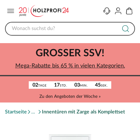
Menü
Kontakt
Konto
Warenk
GROSSER SSV!
Mega-Rabatte bis 65 % in vielen Kategorien.
02
17
03
45
TAGE
STD.
MIN.
SEK.
Zu den Angeboten der Woche »
Startseite
Innentüren mit Zarge als Komplettset