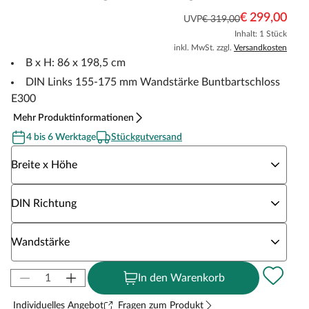
€ 299,00
UVP
€ 319,00
Inhalt: 1 Stück
inkl. MwSt. zzgl.
Versandkosten
B x H: 86 x 198,5 cm
DIN Links 155-175 mm Wandstärke Buntbartschloss
E300
Mehr Produktinformationen
4 bis 6 Werktage
Stückgutversand
Wähle eine Breite x Höhe
Breite x Höhe
Wähle eine DIN Richtung
DIN Richtung
Wähle eine Wandstärke
Wandstärke
In den Warenkorb
Individuelles Angebot
Fragen zum Produkt