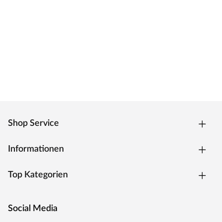
Das Türblatt ist mit einer innovativen
Nullfugentechnologie, der Premiumkante ausgestattet.
Das Ergebnis ist eine fugenlose, extrem strapazierfähige
Kante, welche zeitgleich eine geringe Schmutzanfälligkeit
hat. Die Kantenform ist trotz des extra Anleimers leicht
abgerundet und verleiht dem Türelement eine moderne
Optik.
Oberfläche
Die Tür besitzt eine Laminatoberfläche, auch CPL
Shop Service
(Continious Pressure Laminate) genannt. CPL bildet dank
der Kombination aus elektronenstrahlgehärtetem
Informationen
Kunststoff und Melaminharzen eine extrem
widerstandsfähige Schutzschicht auf der Oberfläche. Als
Top Kategorien
wahres Allround-Talent hält diese Oberfläche härtesten
Beanspruchungen und Temperaturen stand, ist stoß-,
kratz- und abriebfest und zudem besonders pflegeleicht.
Social Media
Weiße Oberflächen bei Türen sind ein zeitloser Klassiker