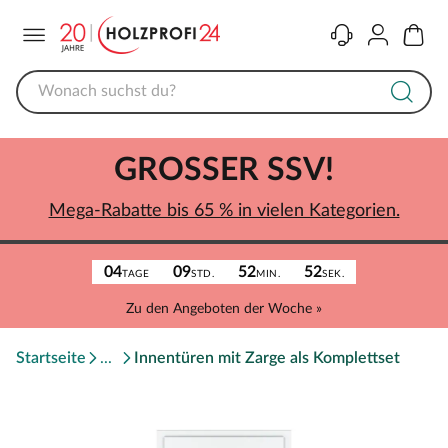
Menü
Kontakt
Konto
Warenk
GROSSER SSV!
Mega-Rabatte bis 65 % in vielen Kategorien.
04
09
52
52
TAGE
STD.
MIN.
SEK.
Zu den Angeboten der Woche »
Startseite
Innentüren mit Zarge als Komplettset