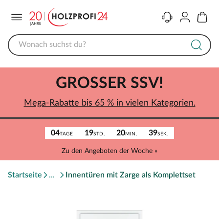
Menü
Kontakt
Konto
Warenk
GROSSER SSV!
Mega-Rabatte bis 65 % in vielen Kategorien.
04
19
20
39
TAGE
STD.
MIN.
SEK.
Zu den Angeboten der Woche »
Startseite
Innentüren mit Zarge als Komplettset