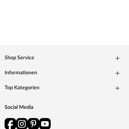
Nullfugentechnologie, der Premiumkante ausgestattet.
Das Ergebnis ist eine fugenlose, extrem strapazierfähige
Kante, welche zeitgleich eine geringe Schmutzanfälligkeit
hat. Die Kantenform ist trotz des extra Anleimers leicht
abgerundet und verleiht dem Türelement eine moderne
Optik.
Oberfläche
Die Tür besitzt eine Laminatoberfläche, auch CPL
Shop Service
(Continious Pressure Laminate) genannt. CPL bildet dank
der Kombination aus elektronenstrahlgehärtetem
Informationen
Kunststoff und Melaminharzen eine extrem
widerstandsfähige Schutzschicht auf der Oberfläche. Als
Top Kategorien
wahres Allround-Talent hält diese Oberfläche härtesten
Beanspruchungen und Temperaturen stand, ist stoß-,
kratz- und abriebfest und zudem besonders pflegeleicht.
Social Media
Weiße Oberflächen bei Türen sind ein zeitloser Klassiker
und werden nie langweilig. Die Oberfläche in Weiß RAL
9016, auch als Verkehrsweiß bezeichnet, ist als Farbton