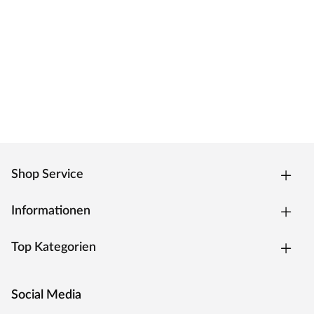
Das Türblatt ist mit einer innovativen
Nullfugentechnologie, der Premiumkante ausgestattet.
Das Ergebnis ist eine fugenlose, extrem strapazierfähige
Kante, welche zeitgleich eine geringe Schmutzanfälligkeit
hat. Die Kantenform ist trotz des extra Anleimers leicht
abgerundet und verleiht dem Türelement eine moderne
Optik.
Oberfläche
Die Tür besitzt eine Laminatoberfläche, auch CPL
Shop Service
(Continious Pressure Laminate) genannt. CPL bildet dank
der Kombination aus elektronenstrahlgehärtetem
Informationen
Kunststoff und Melaminharzen eine extrem
widerstandsfähige Schutzschicht auf der Oberfläche. Als
Top Kategorien
wahres Allround-Talent hält diese Oberfläche härtesten
Beanspruchungen und Temperaturen stand, ist stoß-,
kratz- und abriebfest und zudem besonders pflegeleicht.
Social Media
Weiße Oberflächen bei Türen sind ein zeitloser Klassiker