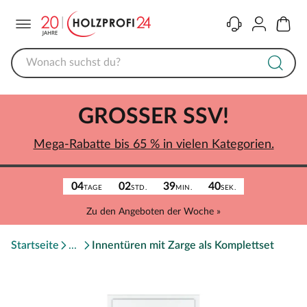
Menü
Kontakt
Konto
Warenk
GROSSER SSV!
Mega-Rabatte bis 65 % in vielen Kategorien.
04
02
39
40
TAGE
STD.
MIN.
SEK.
Zu den Angeboten der Woche »
Startseite
Innentüren mit Zarge als Komplettset