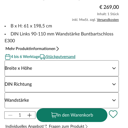
€ 269,00
Inhalt: 1 Stück
inkl. MwSt. zzgl.
Versandkosten
B x H: 61 x 198,5 cm
DIN Links 90-110 mm Wandstärke Buntbartschloss
E300
Mehr Produktinformationen
4 bis 6 Werktage
Stückgutversand
Wähle eine Breite x Höhe
Breite x Höhe
Wähle eine DIN Richtung
DIN Richtung
Wähle eine Wandstärke
Wandstärke
In den Warenkorb
Individuelles Angebot
Fragen zum Produkt