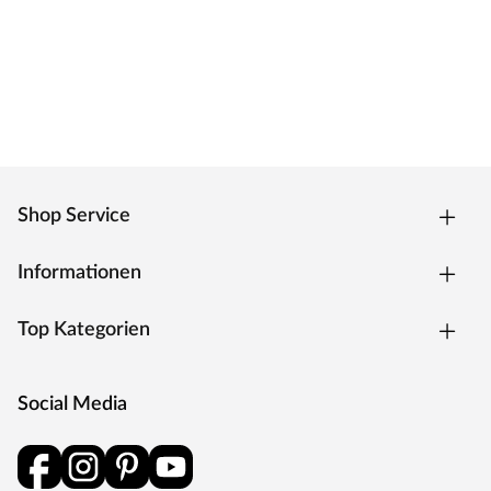
Das Türblatt ist mit einer innovativen
Nullfugentechnologie, der Premiumkante ausgestattet.
Das Ergebnis ist eine fugenlose, extrem strapazierfähige
Kante, welche zeitgleich eine geringe Schmutzanfälligkeit
hat. Die Kantenform ist trotz des extra Anleimers leicht
abgerundet und verleiht dem Türelement eine moderne
Optik.
Shop Service
Oberfläche
Die Tür besitzt eine Laminatoberfläche, auch CPL
Informationen
(Continious Pressure Laminate) genannt. CPL bildet dank
der Kombination aus elektronenstrahlgehärtetem
Top Kategorien
Kunststoff und Melaminharzen eine extrem
widerstandsfähige Schutzschicht auf der Oberfläche. Als
wahres Allround-Talent hält diese Oberfläche härtesten
Social Media
Beanspruchungen und Temperaturen stand, ist stoß-,
kratz- und abriebfest und zudem besonders pflegeleicht.
Weiße Oberflächen bei Türen sind ein zeitloser Klassiker