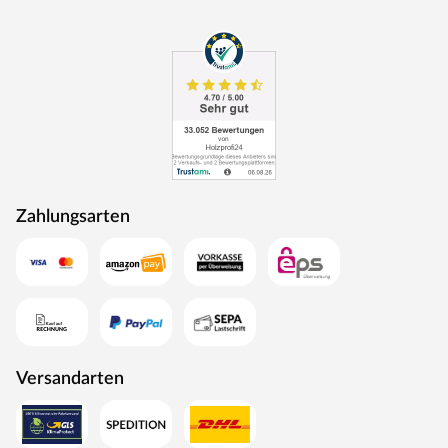
und werden nie langweilig. Die Oberfläche in Weiß RAL
9016, auch als Verkehrsweiß bezeichnet, ist als Farbton
für Türen sehr beliebt und kommt in der Architektur oft
zum Einsatz. Im Vergleich zu RAL 9003 und RAL 9010 ist
dieser Farbton heller und überzeugt mit absoluter
Reinheit und Leuchtkraft. Dieser Weißton ist angenehm
kühl und harmoniert mit dem modernen puristischen
Wohnstil.
Türschloss
Zahlungsarten
Diese Tür ist mit einem Buntbartschloss ausgestattet.
Das Buntbartschloss (BB-Schloss) ist das meist
verwendete Schloss für Türen im Innenraum. Die Tür
kann beidseitig mit einem Drücker geöffnet werden. Ein-
oder zweitouriges Schlüsseldrehen betätigt einen Riegel
und verschließt die Tür.
Versandarten
Türband
Diese Tür besitzt die 2-teiligen Türbänder V 0020 WF