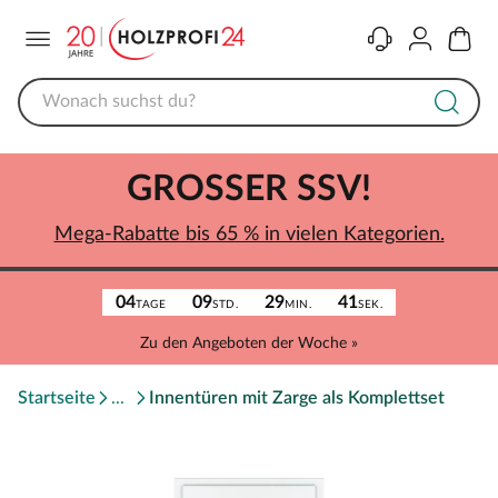
Menü
Kontakt
Konto
Warenk
GROSSER SSV!
Mega-Rabatte bis 65 % in vielen Kategorien.
04
09
29
41
TAGE
STD.
MIN.
SEK.
Zu den Angeboten der Woche »
Startseite
Innentüren mit Zarge als Komplettset