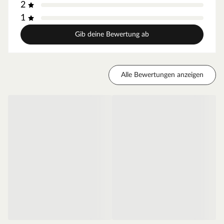
2
Die Außenkanten des Türblattes sind abgerundet und
sorgen so für einen fließenden Übergang. Zudem sind
1
diese langlebiger als Eckkanten.
Gib deine Bewertung ab
Falzkante - gefälzt
Diese Tür ist gefälzt und liegt mit dem Türblatt auf der
Zarge auf, da die Kante eine L-Form besitzt. Stumpfe
Türen dagegen haben diese Kante nicht, und sind meist
Alle Bewertungen anzeigen
deswegen nicht so gut abgedichtet.
Mittellage - Röhrenspanplatte
Das Innenleben dieser Tür besteht aus einer
Röhrenspanplatte. Die Spanplatte sorgt für einen
erhöhten Schallschutz, die röhrenförmigen Aussparungen
für weniger Gewicht und somit für eine leichtgängige
Bedienung.
Zarge CPL weiß
Moderne Zarge mit Laminatoberfläche und Rundkante
für weiße Zimmertüren.
Oberfläche - CPL
Die Zarge besitzt eine Laminatoberfläche, auch CPL