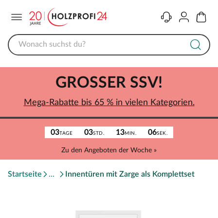
Menü
Kontakt
Konto
Warenk
GROSSER SSV!
Mega-Rabatte bis 65 % in vielen Kategorien.
03
03
13
06
TAGE
STD.
MIN.
SEK.
Zu den Angeboten der Woche »
Startseite
Innentüren mit Zarge als Komplettset