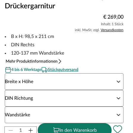
Drückergarnitur
€ 269,00
Inhalt: 1 Stück
inkl. MwSt. zzgl.
Versandkosten
B x H: 98,5 x 211 cm
DIN Rechts
120-137 mm Wandstärke
Mehr Produktinformationen
4 bis 6 Werktage
Stückgutversand
Wähle eine Breite x Höhe
Breite x Höhe
Wähle eine DIN Richtung
DIN Richtung
Wähle eine Wandstärke
Wandstärke
In den Warenkorb