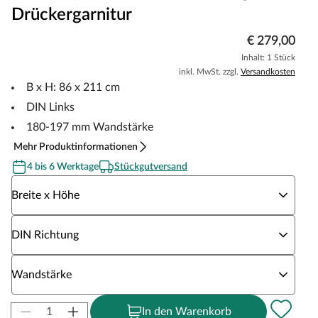
Drückergarnitur
€ 279,00
Inhalt: 1 Stück
inkl. MwSt. zzgl.
Versandkosten
B x H: 86 x 211 cm
DIN Links
180-197 mm Wandstärke
Mehr Produktinformationen
4 bis 6 Werktage
Stückgutversand
Wähle eine Breite x Höhe
Breite x Höhe
Wähle eine DIN Richtung
DIN Richtung
Wähle eine Wandstärke
Wandstärke
In den Warenkorb