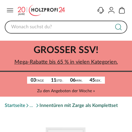
Menü
Kontakt
Konto
Warenk
GROSSER SSV!
Mega-Rabatte bis 65 % in vielen Kategorien.
03
11
06
45
TAGE
STD.
MIN.
SEK.
Zu den Angeboten der Woche »
Startseite
Innentüren mit Zarge als Komplettset