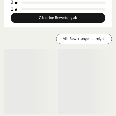
2
Die Außenkanten des Türblattes sind abgerundet und
sorgen so für einen fließenden Übergang. Zudem sind
1
diese langlebiger als Eckkanten.
Gib deine Bewertung ab
Falzkante - gefälzt
Diese Tür ist gefälzt und liegt mit dem Türblatt auf der
Zarge auf, da die Kante eine L-Form besitzt. Stumpfe
Türen dagegen haben diese Kante nicht, und sind meist
Alle Bewertungen anzeigen
deswegen nicht so gut abgedichtet.
Mittellage - Röhrenspanplatte
Das Innenleben dieser Tür besteht aus einer
Röhrenspanplatte. Die Spanplatte sorgt für einen
erhöhten Schallschutz, die röhrenförmigen Aussparungen
für weniger Gewicht und somit für eine leichtgängige
Bedienung.
Zarge CPL weiß
Moderne Zarge mit Laminatoberfläche und Rundkante
für weiße Zimmertüren.
Oberfläche - CPL
Die Zarge besitzt eine Laminatoberfläche, auch CPL