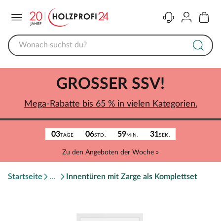
Menü
Kontakt
Konto
Warenk
GROSSER SSV!
Mega-Rabatte bis 65 % in vielen Kategorien.
03
06
59
31
TAGE
STD.
MIN.
SEK.
Zu den Angeboten der Woche »
Startseite
Innentüren mit Zarge als Komplettset