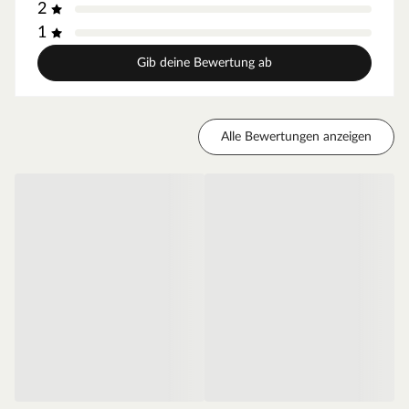
2
Die Außenkanten des Türblattes sind abgerundet und
sorgen so für einen fließenden Übergang. Zudem sind
1
diese langlebiger als Eckkanten.
Gib deine Bewertung ab
Falzkante - gefälzt
Diese Tür ist gefälzt und liegt mit dem Türblatt auf der
Zarge auf, da die Kante eine L-Form besitzt. Stumpfe
Türen dagegen haben diese Kante nicht, und sind meist
Alle Bewertungen anzeigen
deswegen nicht so gut abgedichtet.
Mittellage - Röhrenspanplatte
Das Innenleben dieser Tür besteht aus einer
Röhrenspanplatte. Die Spanplatte sorgt für einen
erhöhten Schallschutz, die röhrenförmigen Aussparungen
für weniger Gewicht und somit für eine leichtgängige
Bedienung.
Zarge CPL weiß
Moderne Zarge mit Laminatoberfläche und Rundkante
für weiße Zimmertüren.
Oberfläche - CPL
Die Zarge besitzt eine Laminatoberfläche, auch CPL