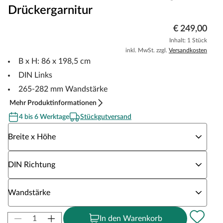
Drückergarnitur
€ 249,00
Inhalt: 1 Stück
inkl. MwSt. zzgl.
Versandkosten
B x H: 86 x 198,5 cm
DIN Links
265-282 mm Wandstärke
Mehr Produktinformationen
4 bis 6 Werktage
Stückgutversand
Wähle eine Breite x Höhe
Breite x Höhe
Wähle eine DIN Richtung
DIN Richtung
Wähle eine Wandstärke
Wandstärke
In den Warenkorb