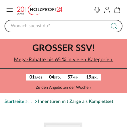
Menü
Kontakt
Konto
Warenk
GROSSER SSV!
Mega-Rabatte bis 65 % in vielen Kategorien.
01
04
57
19
TAGE
STD.
MIN.
SEK.
Zu den Angeboten der Woche »
Startseite
Innentüren mit Zarge als Komplettset