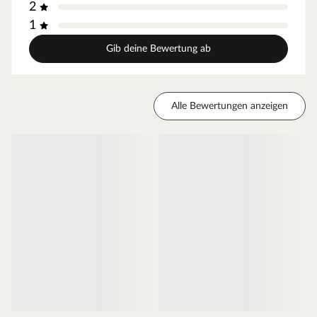
2
Die Außenkanten des Türblattes sind abgerundet und
sorgen so für einen fließenden Übergang. Zudem sind
1
diese langlebiger als Eckkanten.
Gib deine Bewertung ab
Falzkante - gefälzt
Diese Tür ist gefälzt und liegt mit dem Türblatt auf der
Zarge auf, da die Kante eine L-Form besitzt. Stumpfe
Türen dagegen haben diese Kante nicht, und sind meist
Alle Bewertungen anzeigen
deswegen nicht so gut abgedichtet.
Mittellage - Röhrenspanplatte
Das Innenleben dieser Tür besteht aus einer
Röhrenspanplatte. Die Spanplatte sorgt für einen
erhöhten Schallschutz, die röhrenförmigen Aussparungen
für weniger Gewicht und somit für eine leichtgängige
Bedienung.
Zarge CPL weiß
Moderne Zarge mit Laminatoberfläche und Rundkante
für weiße Zimmertüren.
Oberfläche - CPL
Die Zarge besitzt eine Laminatoberfläche, auch CPL