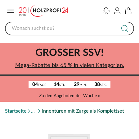
Menü
Kontakt
Konto
Warenk
GROSSER SSV!
Mega-Rabatte bis 65 % in vielen Kategorien.
04
14
29
38
TAGE
STD.
MIN.
SEK.
Zu den Angeboten der Woche »
Startseite
Innentüren mit Zarge als Komplettset