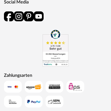
Social Media
Die Garnitur ist mit einer Oberfläche aus Edelstahl
ausgestattet, somit sehr robust und verleiht der Tür ein
hochwertiges Aussehen.
MOSEL TÜREN – das sind Qualitätstüren „Made in
Germany“
Die Entwicklung neuer Produktionsverfahren und die
modernste Fertigungsanlage Europas machen das in
Trierweiler ansässige Unternehmen Mosel Türen
einzigartig. Seit 1996 nutzt der Familienbetrieb sein
Expertenwissen, um moderne Türen zu schaffen. Das
umfangreiche Sortiment deckt alle Wünsche ab:
Designtüren, Stiltüren, Holztüren in verschiedensten
Zahlungsarten
Oberflächen, Farben und Maserungen. Alle Mosel-Türen
durchlaufen eine Qualitätskontrolle, in der Langlebigkeit
durch Dauerfunktionstests geprüft wird. Darüber hinaus
spielt Umweltschutz eine große Rolle im Unternehmen.
Rohstoffe werden aus nachhaltiger Waldbewirtschaftung
bezogen, und Holzabfälle fließen über ein Heizkraftwerk