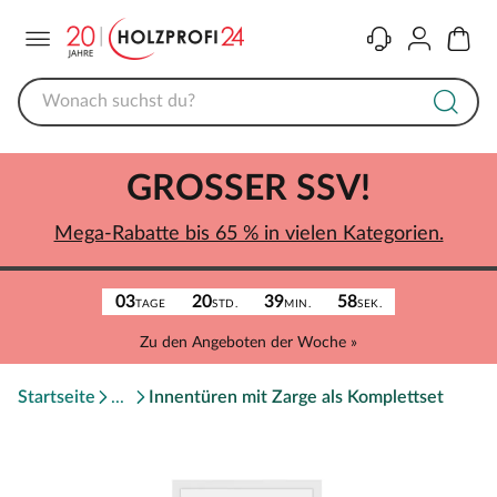
Menü
Kontakt
Konto
Warenk
GROSSER SSV!
Mega-Rabatte bis 65 % in vielen Kategorien.
03
20
39
58
TAGE
STD.
MIN.
SEK.
Zu den Angeboten der Woche »
Startseite
Innentüren mit Zarge als Komplettset