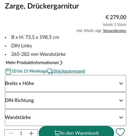
Zarge, Drückergarnitur
€ 279,00
Inhalt: 1 Stück
inkl. MwSt. zzgl.
Versandkosten
B x H: 73,5 x 198,5 cm
DIN Links
265-282 mm Wandstärke
Mehr Produktinformationen
10 bis 15 Werktage
Stückgutversand
Wähle eine Breite x Höhe
Breite x Höhe
Wähle eine DIN Richtung
DIN Richtung
Wähle eine Wandstärke
Wandstärke
In den Warenkorb