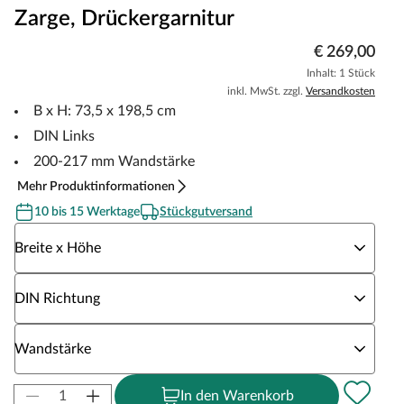
Zarge, Drückergarnitur
€ 269,00
Inhalt: 1 Stück
inkl. MwSt. zzgl.
Versandkosten
B x H: 73,5 x 198,5 cm
DIN Links
200-217 mm Wandstärke
Mehr Produktinformationen
10 bis 15 Werktage
Stückgutversand
Wähle eine Breite x Höhe
Breite x Höhe
Wähle eine DIN Richtung
DIN Richtung
Wähle eine Wandstärke
Wandstärke
In den Warenkorb