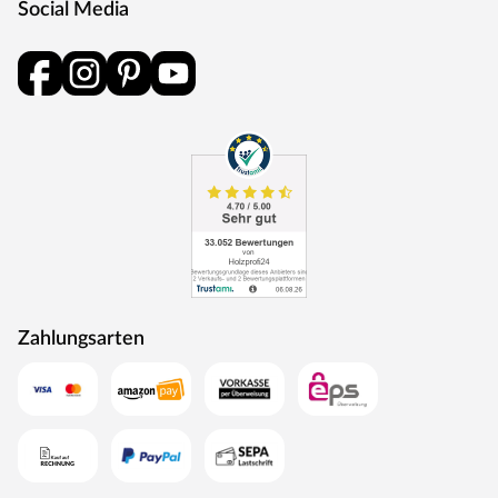
Social Media
Die Garnitur ist mit einer Oberfläche aus Edelstahl
ausgestattet, somit sehr robust und verleiht der Tür ein
hochwertiges Aussehen.
MOSEL TÜREN – das sind Qualitätstüren „Made in
Germany“
Die Entwicklung neuer Produktionsverfahren und die
modernste Fertigungsanlage Europas machen das in
Trierweiler ansässige Unternehmen Mosel Türen
einzigartig. Seit 1996 nutzt der Familienbetrieb sein
Expertenwissen, um moderne Türen zu schaffen. Das
umfangreiche Sortiment deckt alle Wünsche ab:
Designtüren, Stiltüren, Holztüren in verschiedensten
Zahlungsarten
Oberflächen, Farben und Maserungen. Alle Mosel-Türen
durchlaufen eine Qualitätskontrolle, in der Langlebigkeit
durch Dauerfunktionstests geprüft wird. Darüber hinaus
spielt Umweltschutz eine große Rolle im Unternehmen.
Rohstoffe werden aus nachhaltiger Waldbewirtschaftung
bezogen, und Holzabfälle fließen über ein Heizkraftwerk