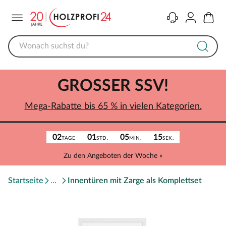
Menü
Kontakt
Konto
Warenk
GROSSER SSV!
Mega-Rabatte bis 65 % in vielen Kategorien.
02
01
05
15
TAGE
STD.
MIN.
SEK.
Zu den Angeboten der Woche »
Startseite
Innentüren mit Zarge als Komplettset