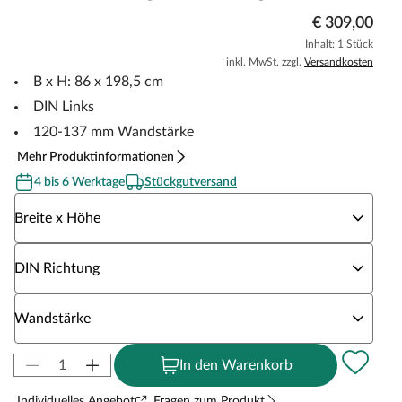
€ 309,00
Inhalt: 1 Stück
inkl. MwSt. zzgl.
Versandkosten
B x H: 86 x 198,5 cm
DIN Links
120-137 mm Wandstärke
Mehr Produktinformationen
4 bis 6 Werktage
Stückgutversand
Wähle eine Breite x Höhe
Breite x Höhe
Wähle eine DIN Richtung
DIN Richtung
Wähle eine Wandstärke
Wandstärke
In den Warenkorb
Individuelles Angebot
Fragen zum Produkt