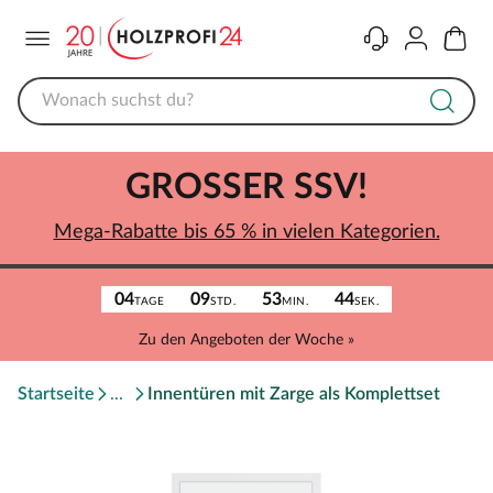
Menü
Kontakt
Konto
Warenk
GROSSER SSV!
Mega-Rabatte bis 65 % in vielen Kategorien.
04
09
53
44
TAGE
STD.
MIN.
SEK.
Zu den Angeboten der Woche »
Startseite
Innentüren mit Zarge als Komplettset