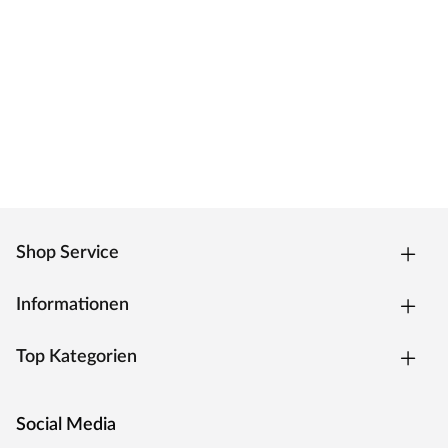
Zarge CPL weiß
Moderne Zarge mit Laminatoberfläche und Designkante
für weiße Zimmertüren.
Oberfläche - CPL
Die Zarge besitzt eine Laminatoberfläche, auch CPL
(Continious Pressure Laminate) genannt, die
widerstandsfähig, kratzfest und einfach zu reinigen ist. Das
Dekor ist kaum von einer herkömmlichen
Funieroberfläche zu unterscheiden.
Kantenausführung - Designkante
Shop Service
Die Außenkanten sind eckig mit einem abgerundeten
Ende. Dies verleiht der Zarge ein klassisches Aussehen und
sorgt zugleich für einen fließenden Übergang.
Informationen
Drückergarnitur Bellina, Edelstahl matt
Top Kategorien
Drückergarnitur in Buntbartausführung mit rundem L-
Form-Griff und runden Klipprosetten, Edelstahl matt.
Social Media
Rosettengarnitur
Eine Drückergarnitur mit geteilter Aufnahme für Drücker-