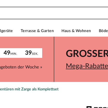
lgeräte
Terrasse & Garten
Haus & Wohnen
Böd
GROSSER 
49
39
MIN.
SEK.
Mega-Rabatte 
ngeboten der Woche »
entüren mit Zarge als Komplettset