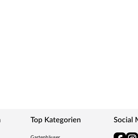
wählten Weißton und seine detaillierte
erschiedenen Weißtöne zu machen, empfehlen wir
eine präzise Tonbestimmung und einen direkten
ies verleiht der Tür ein klassisches Aussehen und
tt
m-Griff und runden Klipprosetten, Edelstahl
und Schlüsselabdeckung. Die Rosetten decken nur die
n
Top Kategorien
Social
tet, somit sehr robust und verleiht der Tür ein
Gartenhäuser