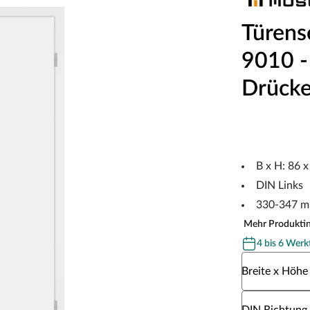
Türens
9010 - 
Drücke
B x H: 86 
DIN Links
330-347 m
Mehr Produkti
4 bis 6 Werk
Wähle eine Br
Breite x Höhe
Wähle eine DI