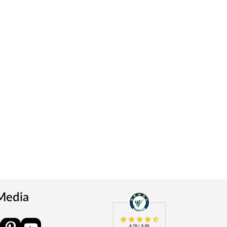
 Media