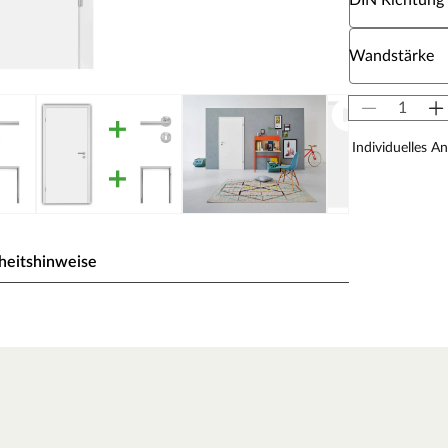
DIN Richtung
Wähle eine W
Wandstärke
Individuelles A
heitshinweise
ck wird durch UV-Strahlung gehärtet und ist so sehr