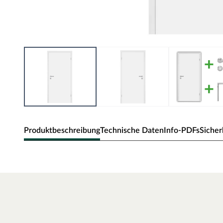
Produktbeschreibung
Technische Daten
Info-PDFs
Sicher
Zimmertür Alba
Klassische Zimmertür mit Weißlack und Eckkante.
Oberfläche - Weißlack
Weißlack ist beständig und einfach zu reinigen. Der Acrylla
robust gegenüber natürlichen Abnutzungserscheinungen.