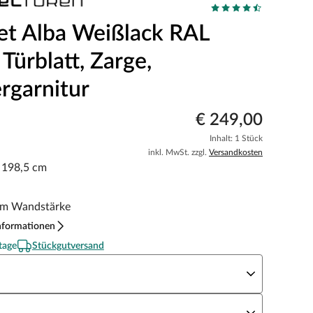
et Alba Weißlack RAL
Türblatt, Zarge,
rgarnitur
€ 249,00
Inhalt: 1 Stück
inkl. MwSt. zzgl.
Versandkosten
x 198,5 cm
m Wandstärke
nformationen
tage
Stückgutversand
eite x Höhe
N Richtung