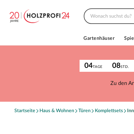
Gartenhäuser
Spie
04
08
TAGE
STD.
Zu den A
Startseite
Haus & Wohnen
Türen
Komplettsets
Inn