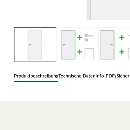
Produktbeschreibung
Technische Daten
Info-PDFs
Sicher
Zimmertür Alba
Klassische Zimmertür mit Weißlack und Eckkante.
Oberfläche - Weißlack
Weißlack ist beständig und einfach zu reinigen. Der Acrylla
robust gegenüber natürlichen Abnutzungserscheinungen.