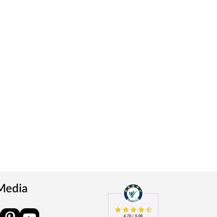
 Media