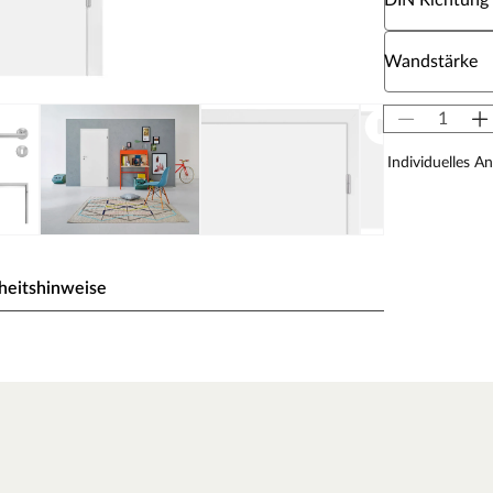
DIN Richtung
Wähle eine W
Wandstärke
Individuelles A
heitshinweise
ck wird durch UV-Strahlung gehärtet und ist so sehr