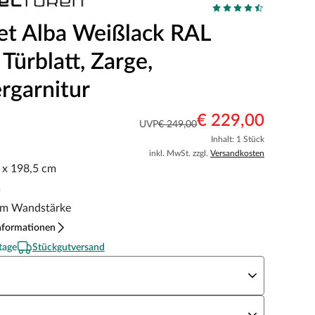
et Alba Weißlack RAL
Türblatt, Zarge,
rgarnitur
€ 229,00
UVP
€ 249,00
Inhalt: 1 Stück
inkl. MwSt. zzgl.
Versandkosten
5 x 198,5 cm
s
m Wandstärke
nformationen
tage
Stückgutversand
eite x Höhe
N Richtung