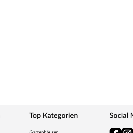
wählten Weißton und seine detaillierte
erschiedenen Weißtöne zu machen, empfehlen wir
eine präzise Tonbestimmung und einen direkten
ies verleiht der Tür ein klassisches Aussehen und
tt
m-Griff und runden Klipprosetten, Edelstahl
und Schlüsselabdeckung. Die Rosetten decken nur die
n
Top Kategorien
Social
tet, somit sehr robust und verleiht der Tür ein
Gartenhäuser