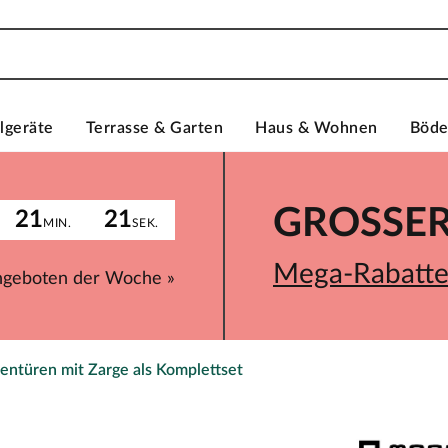
lgeräte
Terrasse & Garten
Haus & Wohnen
Böd
GROSSER 
21
21
MIN.
SEK.
Mega-Rabatte 
ngeboten der Woche »
entüren mit Zarge als Komplettset