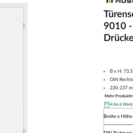
Türens
9010 - 
Drücke
B x H: 73,
DIN Recht
220-237 m
Mehr Produkti
4 bis 6 Werk
Wähle eine Br
Breite x Höhe
Wähle eine DI