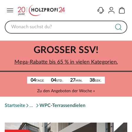
Menü
Kontakt
Konto
Warenk
GROSSER SSV!
Mega-Rabatte bis 65 % in vielen Kategorien.
04
04
27
38
TAGE
STD.
MIN.
SEK.
Zu den Angeboten der Woche »
Startseite
WPC-Terrassendielen