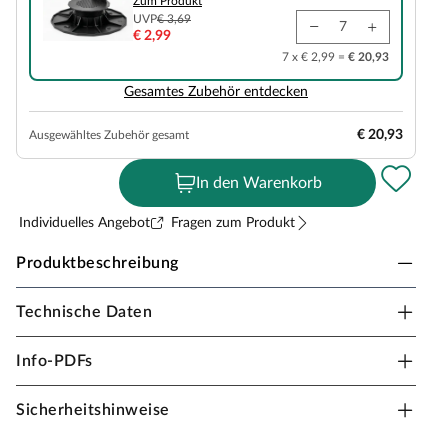
Zum Produkt
UVP
€ 3,69
€ 2,99
7 x € 2,99 =
€ 20,93
Gesamtes Zubehör entdecken
€ 20,93
Ausgewähltes Zubehör gesamt
In den Warenkorb
Individuelles Angebot
Fragen zum Produkt
Produktbeschreibung
Technische Daten
Outgarden Terrassendielen WPC Premium
Diese 20 mm starken Terrassendielen werden aus WPC
Info-PDFs
hergestellt. WPC (Wood Plastic Composite) ist eine
Verbindung aus ca. 70 % Holz und 30 % Kunststoff.
Sicherheitshinweise
Dieser Verbundwerkstoff ist besonders pflegeleicht und
bedarf aufgrund des hohen Kunststoffanteils keiner