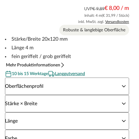
€ 8,00 / m
UVP
€ 9,89
Inhalt: 4 m
(€ 31,99 / Stück)
inkl. MwSt. zzgl.
Versandkosten
Robuste & langlebige Oberfläche
Stärke/Breite 20x120 mm
Länge 4 m
fein geriffelt / grob geriffelt
Mehr Produktinformationen
10 bis 15 Werktage
Langgutversand
Wähle eine Oberflächenprofil
Oberflächenprofil
Wähle eine Stärke × Breite
Stärke × Breite
Wähle eine Länge
Länge
Wähle eine Farbe
Farbe