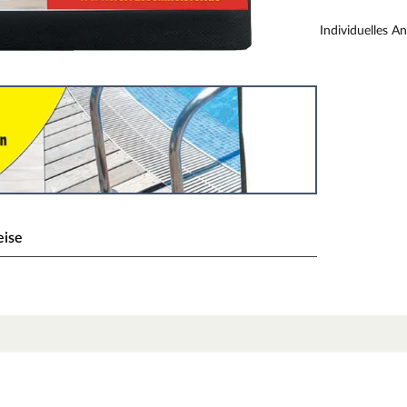
Individuelles A
eise