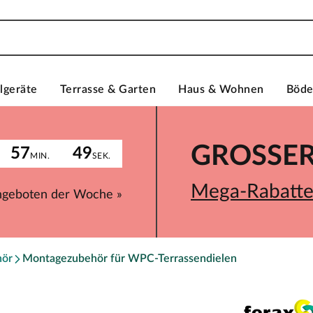
lgeräte
Terrasse & Garten
Haus & Wohnen
Böd
GROSSER 
57
49
MIN.
SEK.
Mega-Rabatte 
ngeboten der Woche »
hör
Montagezubehör für WPC-Terrassendielen