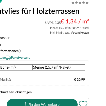
tvlies für Holzterrassen
€ 1,34 / m²
UVP
€ 2,35
Inhalt: 15.7 m²
(€ 20,99 / Paket)
inkl. MwSt. zzgl.
Versandkosten
rrassen
m
nformationen
tage
Paketversand
läche (m²)
Menge (15,7 m²/Paket)
 MwSt.):
€ 20,99
chnitt berücksichtigen
In den Warenkorb