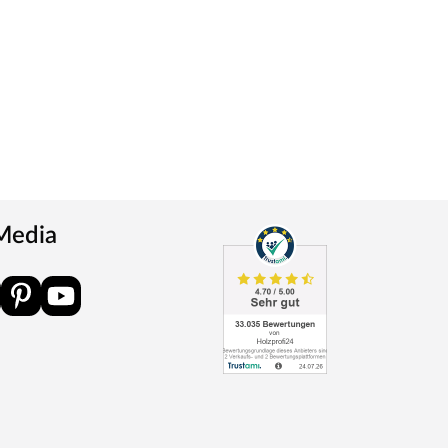
 Media