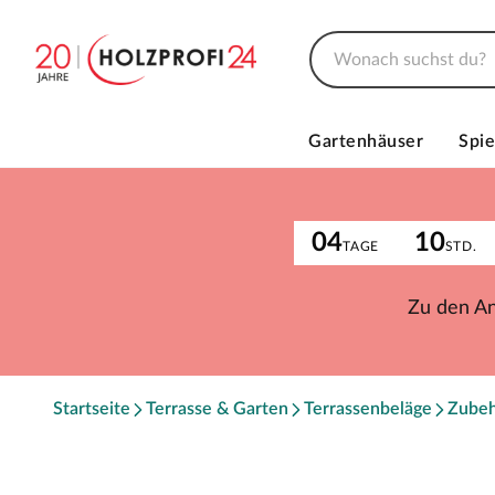
Gartenhäuser
Spie
04
10
TAGE
STD.
Zu den A
Startseite
Terrasse & Garten
Terrassenbeläge
Zube