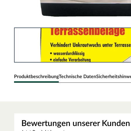
Produktbeschreibung
Technische Daten
Sicherheitshinw
Unkrautvlies für Holzterrassen
Verhindert Unkrautwuchs unter Terrassen
Wasserdurchlässig
Bewertungen unserer Kunden
Einfache Verlegung