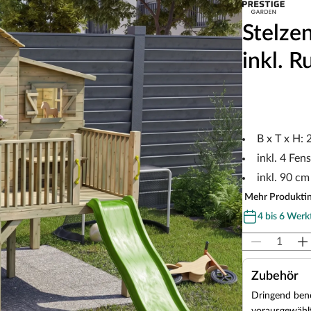
Stelze
inkl. R
B x T x H:
inkl. 4 Fen
inkl. 90 c
Mehr Produkti
4 bis 6 Werk
Zubehör
Dringend benö