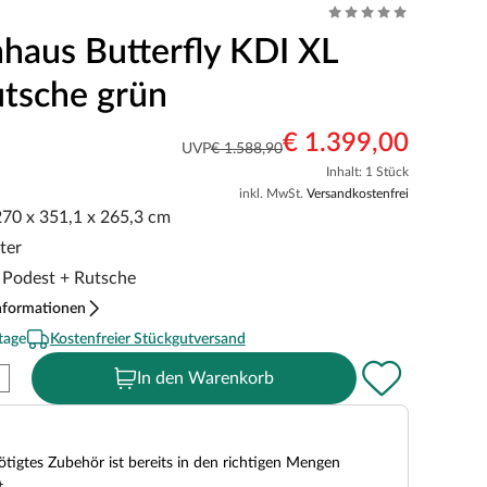
nhaus Butterfly KDI XL
utsche grün
€ 1.399,00
UVP
€ 1.588,90
Inhalt: 1 Stück
inkl. MwSt.
Versandkostenfrei
 270 x 351,1 x 265,3 cm
ster
m Podest + Rutsche
nformationen
tage
Kostenfreier Stückgutversand
In den Warenkorb
tigtes Zubehör ist bereits in den richtigen Mengen