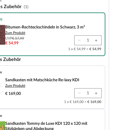
.
es Zubehör
(1)
lt
teckschindeln in Schwarz, 3 m²
Bitumen-Rechteckschindeln in Schwarz, 3 m²
Zum Produkt
UVP
€ 57,99
€ 54,99
1 x € 54,99 =
€ 54,99
s Zubehör
en
it Matschküche Re-laxy KDI
Sandkasten mit Matschküche Re-laxy KDI
Zum Produkt
€ 169,00
1 x € 169,00 =
€ 169,00
en
ommy de Luxe KDI 120 x 120 mit Sitzbänken und Abdeckung
Sandkasten Tommy de Luxe KDI 120 x 120 mit
Sitzbänken und Abdeckung