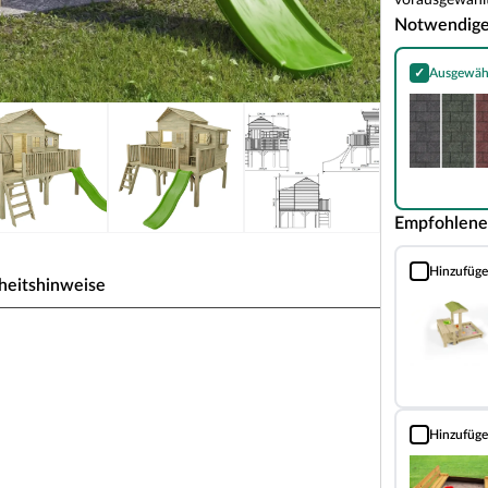
vorausgewählt
Notwendig
✓
Ausgewäh
Bitumen-Rech
Empfohlene
Hinzufüg
Sandkasten m
heitshinweise
erfly XL" kdi inkl. Rutsche grün
 Spielvergnügen bei den Kindern.
Hinzufüg
Sandkasten T
t einem großen Verkaufsfenster inkl. Theke und drei
 sowie die Holztür sind mit einem Fingerklemmschutz