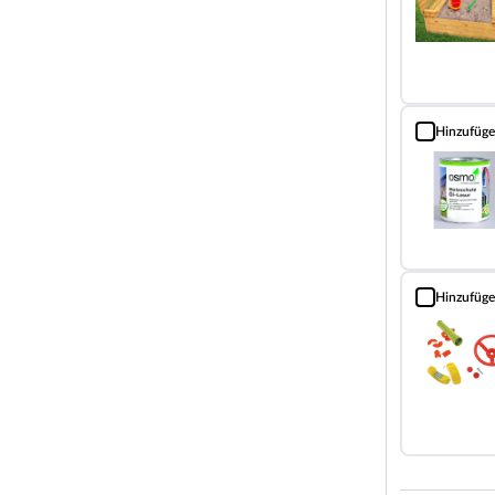
ür eine Menge Spielutensilien.
e geliefert, die im Sommer auch als Wasserrutsche
Hinzufüg
Holzschutz Öl
nd im Lieferumfang ebenfalls enthalten.
m Profilholz und ist somit besonders
d höchste Stabilität gewährleistet. Nach Vollständiger
estrichen werden. Beachte hierzu unsere große
zwingend eine Dacheindeckung benötigt. Wir
ket / Rolle benötigt).
Hinzufüg
Spielset 2 ink
ht eine schnelle Montage.