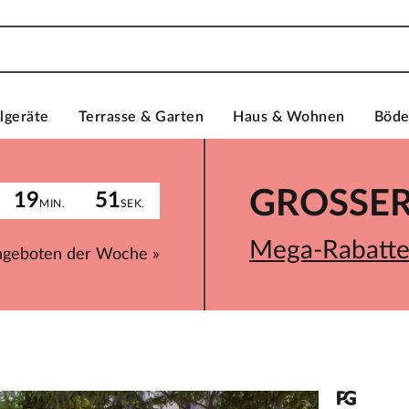
lgeräte
Terrasse & Garten
Haus & Wohnen
Böd
GROSSER 
19
51
MIN.
SEK.
Mega-Rabatte 
ngeboten der Woche »