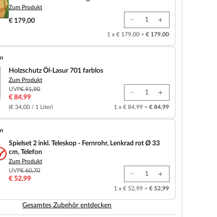
Zum Produkt
€ 179,00
1 x € 179,00 =
€ 179,00
en
-Lasur 701 farblos
Holzschutz Öl-Lasur 701 farblos
Zum Produkt
UVP
€ 91,90
€ 84,99
(€ 34,00 / 1 Liter)
1 x € 84,99 =
€ 84,99
en
l. Teleskop - Fernrohr, Lenkrad rot Ø 33 cm, Telefon
Spielset 2 inkl. Teleskop - Fernrohr, Lenkrad rot Ø 33
cm, Telefon
Zum Produkt
UVP
€ 60,70
€ 52,99
1 x € 52,99 =
€ 52,99
Gesamtes Zubehör entdecken