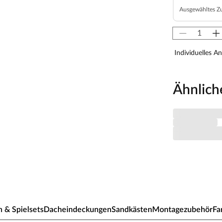
Ausgewähltes Z
Individuelles A
Ähnlich
 & Spielsets
Dacheindeckungen
Sandkästen
Montagezubehör
Fa