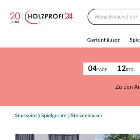
Gartenhäuser
Spie
04
12
TAGE
STD.
Zu den A
Startseite
Spielgeräte
Stelzenhäuser