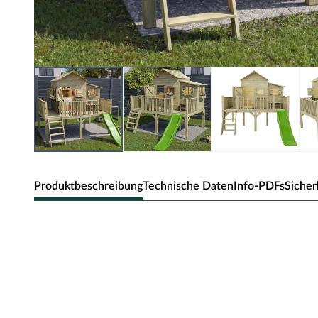
Produktbeschreibung
Technische Daten
Info-PDFs
Sicher
Prestige Garden Kinderspielhaus "Butt
Das Spielhaus sorgt mit seiner Vielfältigkeit für großes
Inkl. Verkaufsfenster
Das große Spielhaus mit einer Tür auf der Vorderseite ist mi
weiteren Fenstern in den Wänden ausgestattet. Das Fenster