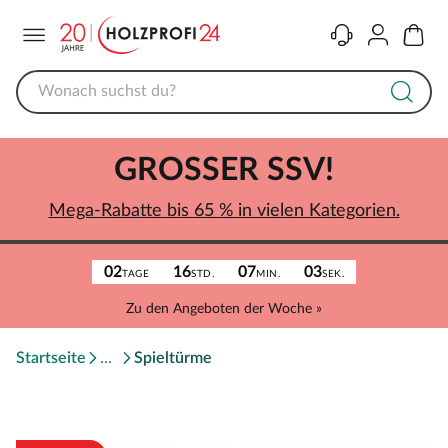
Menü
Kontakt
Konto
Warenk
GROSSER SSV!
Mega-Rabatte bis 65 % in vielen Kategorien.
02
16
07
03
TAGE
STD.
MIN.
SEK.
Zu den Angeboten der Woche »
Startseite
Spieltürme