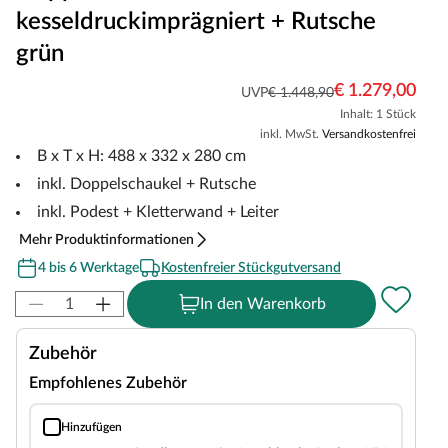
kesseldruckimprägniert + Rutsche
grün
€ 1.279,00
UVP
€ 1.448,90
Inhalt: 1 Stück
inkl. MwSt.
Versandkostenfrei
B x T x H: 488 x 332 x 280 cm
inkl. Doppelschaukel + Rutsche
inkl. Podest + Kletterwand + Leiter
Mehr Produktinformationen
4 bis 6 Werktage
Kostenfreier Stückgutversand
In den Warenkorb
Zubehör
Empfohlenes Zubehör
Hinzufügen
Sandkasten mit Matschküche Re-laxy KDI