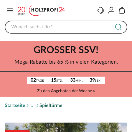
Menü
Kontakt
Konto
Warenk
GROSSER SSV!
Mega-Rabatte bis 65 % in vielen Kategorien.
02
15
33
39
TAGE
STD.
MIN.
SEK.
Zu den Angeboten der Woche »
Startseite
Spieltürme