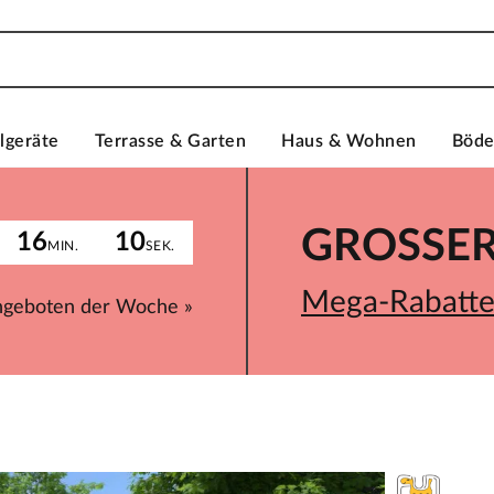
lgeräte
Terrasse & Garten
Haus & Wohnen
Böd
GROSSER 
16
10
MIN.
SEK.
Mega-Rabatte 
ngeboten der Woche »