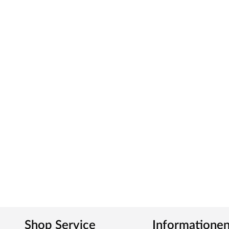
aus robustem Nadelholz wurden kesseldruckimprägniert. Für
vor dem ersten Winter nach der Montage mit einem neuen 
Einfacher Aufbau
Die mitgelieferte Montageanleitung ist leicht verständlich 
Shop Service
Informatione