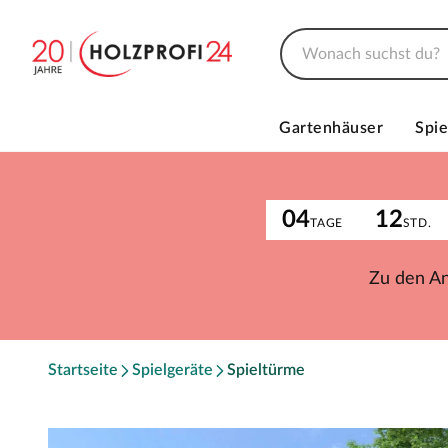
Gartenhäuser
Spie
04
12
TAGE
STD.
Zu den A
Startseite
Spielgeräte
Spieltürme