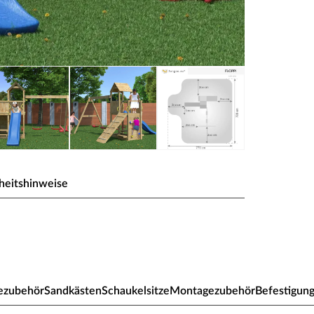
heitshinweise
l + Rutsche
letterwand, Rampe, Sandkasten, Picknick-Tisch
ezubehör
Sandkästen
Schaukelsitze
Montagezubehör
Befestigun