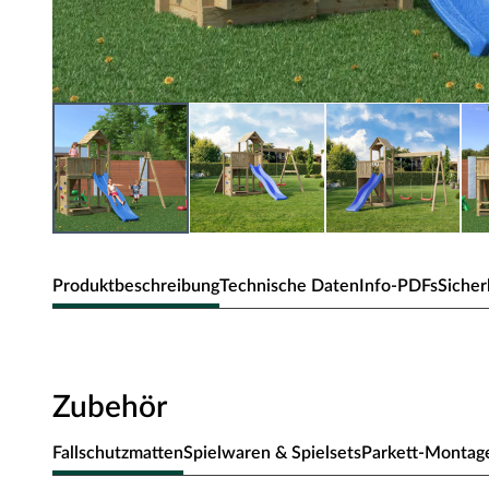
Produktbeschreibung
Technische Daten
Info-PDFs
Sicher
Spielturm Floppi inkl. Doppelschauke
All-Inklusive Spielturm mit Rutsche, Doppelschaukel, K
Zubehör
und Zubehör.
Fallschutzmatten
Spielwaren & Spielsets
Parkett-Montag
Inkl. Kletterwand und Rampe