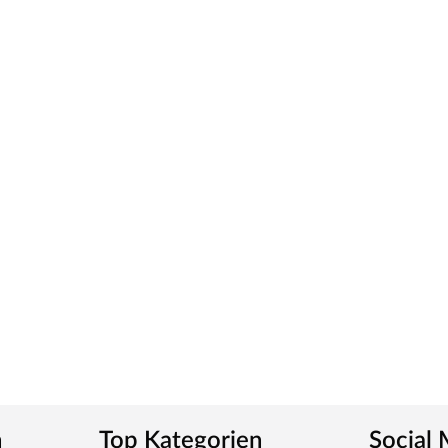
 eine lange Lebensdauer empfehlen wir, den Spielturm
Holzschutz-Anstrich zu versehen.
und ermöglicht einen zügigen Aufbau.
n
Top Kategorien
Social