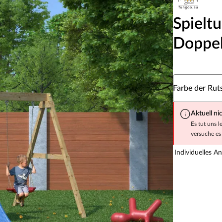
Spieltu
Doppel
Wähle eine Fa
Farbe der Rut
Aktuell ni
Es tut uns l
versuche es 
Individuelles A