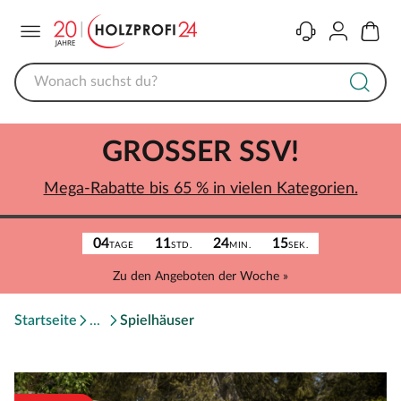
Menü
Kontakt
Konto
Warenk
GROSSER SSV!
Mega-Rabatte bis 65 % in vielen Kategorien.
04
11
24
15
TAGE
STD.
MIN.
SEK.
Zu den Angeboten der Woche »
Startseite
Spielhäuser