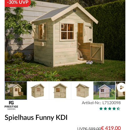
-30% UVP
Artikel-Nr.: L7120098
Spielhaus Funny KDI
€ 419,00
UVP
€ 599,00