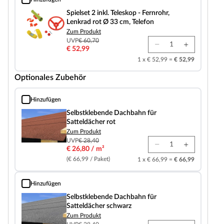
Spielset 2 inkl. Teleskop - Fernrohr, Lenkrad rot Ø 33 cm, Telefon
Spielset 2 inkl. Teleskop - Fernrohr,
Lenkrad rot Ø 33 cm, Telefon
Zum Produkt
UVP
€ 60,70
€ 52,99
1 x € 52,99 =
€ 52,99
Optionales Zubehör
Hinzufügen
Selbstklebende Dachbahn für Satteldächer rot
Selbstklebende Dachbahn für
Satteldächer rot
Zum Produkt
UVP
€ 28,40
€ 26,80 / m²
(€ 66,99 / Paket)
1 x € 66,99 =
€ 66,99
Hinzufügen
Selbstklebende Dachbahn für Satteldächer schwarz
Selbstklebende Dachbahn für
Satteldächer schwarz
Zum Produkt