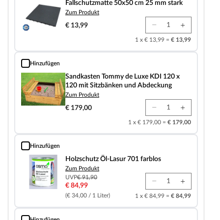
Fallschutzmatte 50x50 cm 25 mm stark
Zum Produkt
€ 13,99
1 x € 13,99 =
€ 13,99
Hinzufügen
Sandkasten Tommy de Luxe KDI 120 x 120 mit Sitzbänken und Abdeckung
Sandkasten Tommy de Luxe KDI 120 x
120 mit Sitzbänken und Abdeckung
Zum Produkt
€ 179,00
1 x € 179,00 =
€ 179,00
Hinzufügen
Holzschutz Öl-Lasur 701 farblos
Holzschutz Öl-Lasur 701 farblos
Zum Produkt
UVP
€ 91,90
€ 84,99
(€ 34,00 / 1 Liter)
1 x € 84,99 =
€ 84,99
Hinzufügen