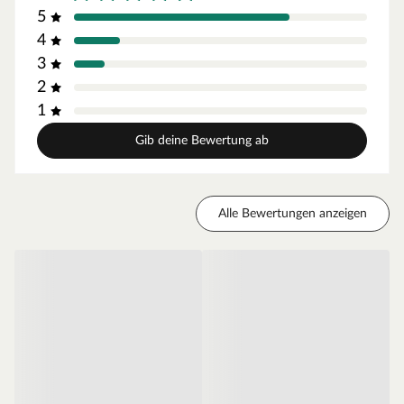
5
Einfacher und schneller Aufbau
4
Die detaillierte und leicht verständliche Anleitung
3
ermöglicht eine schnelle Montage.
2
Aufbauhinweis:
1
Das Spielhaus sollte auf einen geeigneten, ebenen
Gib deine Bewertung ab
Untergrund platziert werden, keinesfalls direkt auf den
Rasen. Dauerhafte Nässe von unten ist unbedingt zu
vermeiden. Lies hierzu unseren Ratgeber und nimm für
den Aufbau immer die mitgelieferte Montageanleitung
Alle Bewertungen anzeigen
zur Hand.
Bitte beachte, dass der Aufbau/Anstrich dieses
Spielhauses nur bei folgenden Witterungsbegebenheiten
erfolgen sollte: Temperaturen über mehrere Tage hinweg
über + 5 °C und relativer Luftfeuchtigkeit < 80 %.
Andernfalls könnte sich das Holz deines Spielhauses
verziehen.