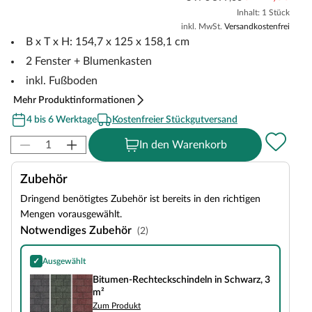
Inhalt: 1 Stück
inkl. MwSt.
Versandkostenfrei
B x T x H: 154,7 x 125 x 158,1 cm
2 Fenster + Blumenkasten
inkl. Fußboden
Mehr Produktinformationen
4 bis 6 Werktage
Kostenfreier Stückgutversand
In den Warenkorb
Zubehör
Dringend benötigtes Zubehör ist bereits in den richtigen
Mengen vorausgewählt.
Notwendiges Zubehör
(2)
✓
Ausgewählt
Bitumen-Rechteckschindeln in Schwarz, 3 m²
Bitumen-Rechteckschindeln in Schwarz, 3
m²
Zum Produkt