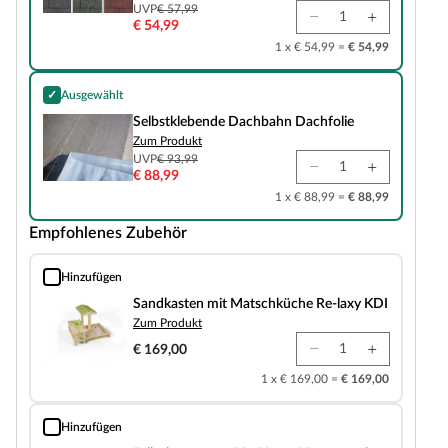
UVP
€ 57,99
€ 54,99
1 x € 54,99 =
€ 54,99
✓
Ausgewählt
Selbstklebende Dachbahn Dachfolie
Selbstklebende Dachbahn Dachfolie
Zum Produkt
UVP
€ 93,99
€ 88,99
1 x € 88,99 =
€ 88,99
Empfohlenes Zubehör
Hinzufügen
Sandkasten mit Matschküche Re-laxy KDI
Sandkasten mit Matschküche Re-laxy KDI
Zum Produkt
€ 169,00
1 x € 169,00 =
€ 169,00
Hinzufügen
Fallschutzmatte 50x50 cm 25 mm stark