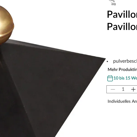
Pavill
Pavillo
pulverbesc
Mehr Produkti
10 bis 15 W
Individuelles A