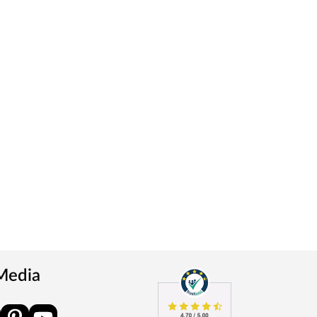
 Media