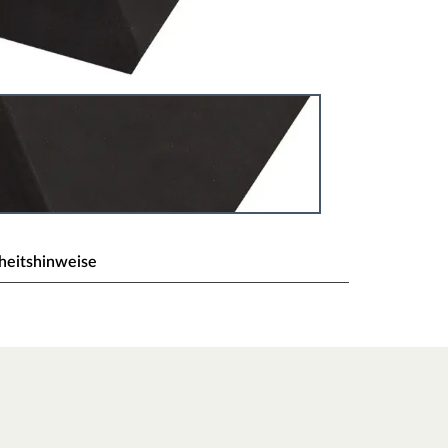
heitshinweise
illons