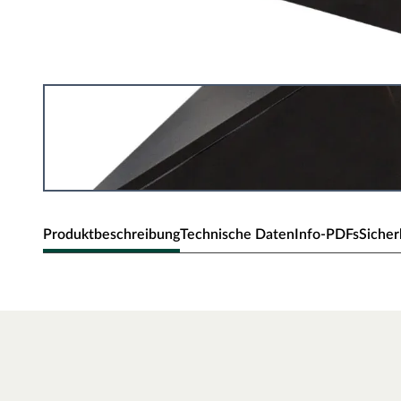
Produktbeschreibung
Technische Daten
Info-PDFs
Sicher
KARIBU Pavillon Haube für 4-Eck Pav
Praktische Erweiterung für Ihren Pavillon
Maße: 35,5 x 35,5 cm
inkl. Messingkugel