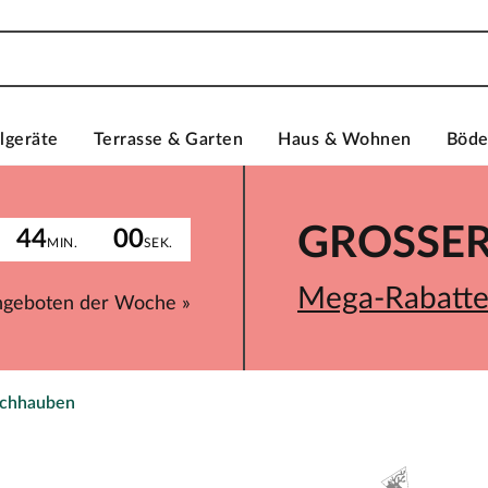
lgeräte
Terrasse & Garten
Haus & Wohnen
Böd
GROSSER 
44
00
MIN.
SEK.
Mega-Rabatte 
ngeboten der Woche »
chhauben