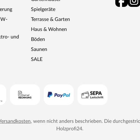
ferung
Spielgeräte
KW-
Terrasse & Garten
Haus & Wohnen
ktro- und
Böden
Saunen
SALE
Versandkosten
, wenn nicht anders beschrieben. Die durchgestri
Holzprofi24
.