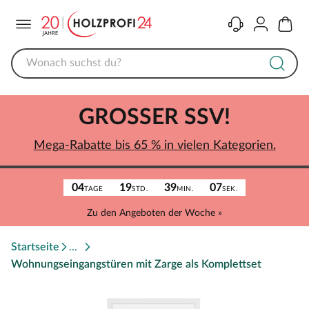
Menü
Kontakt
Konto
Warenk
GROSSER SSV!
Mega-Rabatte bis 65 % in vielen Kategorien.
04
19
39
07
TAGE
STD.
MIN.
SEK.
Zu den Angeboten der Woche »
Startseite
Wohnungseingangstüren mit Zarge als Komplettset