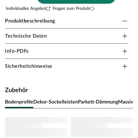
Individuelles Angebot
Fragen zum Produkt
Produktbeschreibung
Technische Daten
Falquon Laminat Stone 2.0 Marmorata grigia
Q1003 Fliese
Info-PDFs
Stärke 8 mm, Stein
Laminat ist die ideale Kombination aus Design und
Sicherheitshinweise
Funktionalität. Die moderne Optik und die besonders
pflegeleichte Oberfläche dieses Laminatbodens machen
ihn zum perfekten Bodenbelag für fast jeden Bereich.
Zubehör
Optik
Bodenprofile
Dekor-Sockelleisten
Parkett-Dämmung
Massivho
Das edel strukturierte Steindekor verleiht jedem Raum
ein modernes und exklusives Ambiente. Die modern und
stilvoll wirkende Fliesenoptik steht für gewisse Coolness.
Die 4-seitig umlaufende V-Fuge der Fliese betont den
rustikalen Landhauscharakter. Mit ihrer glatten