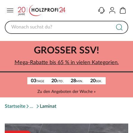
Menü
Kontakt
Konto
Warenk
GROSSER SSV!
Mega-Rabatte bis 65 % in vielen Kategorien.
03
20
28
20
TAGE
STD.
MIN.
SEK.
Zu den Angeboten der Woche »
Startseite
Laminat