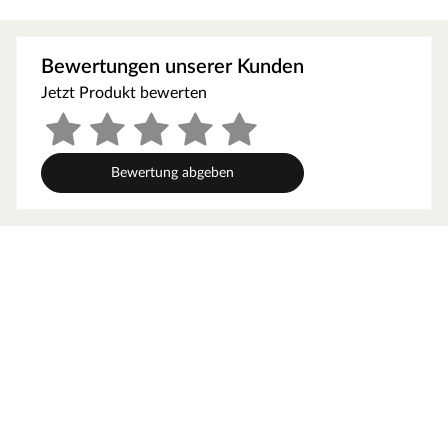
Oberflächenstruktur überzeugen die Fliesen durch
Eleganz und strahlen eine besondere Behaglichkeit aus.
Bewertungen unserer Kunden
Technische Details
Jetzt Produkt bewerten
Die Dielen haben eine Breite von 40 cm, eine Länge von
81 cm und sind 8 mm stark. Der Laminat-Aufbau ist
dreischichtig: Die strapazierfähige Oberfläche, die mit
Bewertung abgeben
dem Dekor verpresst ist, die HDF-Träger-Platte mit
Klickverbindung sowie der untere
Gegenzug/Stabilisierungsfilm, der dem Verziehen der
Diele entgegenwirkt.
Die Klickverbindung garantiert eine schnelle und leicht
zu handhabende schwimmende Verlegung. Mit der
Nutzungsklasse (NK) 23 eignet sich dieser Bodenbelag
für stark frequentierte Flächen des privaten Bereichs wie
Treppenflure oder Eingangsbereiche. In Wartezimmern,
Büros oder Boutiquen mit kontinuierlicher Nutzung kann
er mit der Nutzungsklasse (NK) 32 im gewerblichen
Bereich punkten.