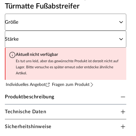
Türmatte Fußabstreifer
Wähle eine Größe
Größe
Wähle eine Stärke
Stärke
Aktuell nicht verfügbar
Es tut uns leid, aber das gewünschte Produkt ist derzeit nicht auf
Lager. Bitte versuche es später erneut oder entdecke ähnliche
Artikel.
Individuelles Angebot
Fragen zum Produkt
Produktbeschreibung
Technische Daten
Kokosmatte Grau Variable Stärke Größe
Sicherheitshinweise
Beste Schuhreinigung