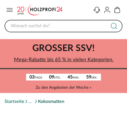
Menü
Kontakt
Konto
Warenk
GROSSER SSV!
Mega-Rabatte bis 65 % in vielen Kategorien.
03
09
45
59
TAGE
STD.
MIN.
SEK.
Zu den Angeboten der Woche »
Startseite
Kokosmatten