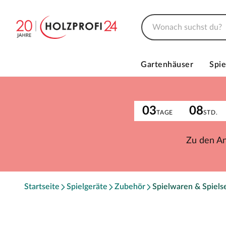
Gartenhäuser
Spie
03
08
TAGE
STD.
Zu den A
Startseite
Spielgeräte
Zubehör
Spielwaren & Spiels