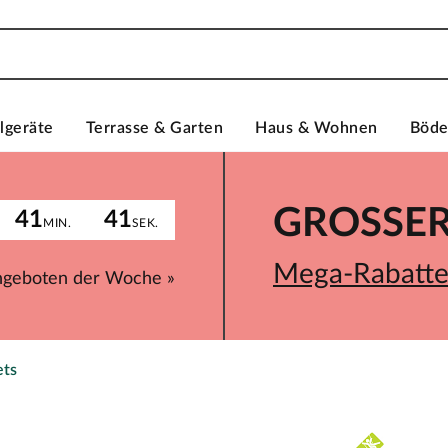
lgeräte
Terrasse & Garten
Haus & Wohnen
Böd
GROSSER 
41
41
MIN.
SEK.
Mega-Rabatte 
ngeboten der Woche »
ets