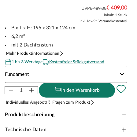
€ 409,00
UVP
€ 489,00
Inhalt: 1 Stück
inkl. MwSt.
Versandkostenfrei
B x T x H: 195 x 321 x 124 cm
6,2 m²
mit 2 Dachfenstern
Mehr Produktinformationen
1 bis 3 Werktage
Kostenfreier Stückgutversand
Wähle eine Fundament
Fundament
In den Warenkorb
Individuelles Angebot
Fragen zum Produkt
Produktbeschreibung
Technische Daten
WOODTEX Gewächshaus "Lilia" wahlweise. mit