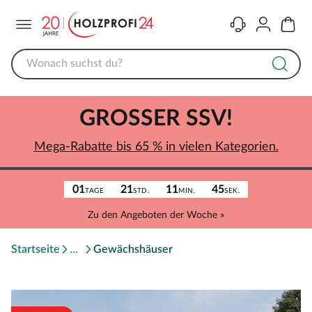
Menü
Kontakt
Konto
Warenk
GROSSER SSV!
Mega-Rabatte bis 65 % in vielen Kategorien.
01
21
11
45
TAGE
STD.
MIN.
SEK.
Zu den Angeboten der Woche »
Startseite
Gewächshäuser