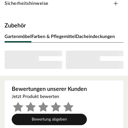
Praktikabilität. Dank seines traditionsbewussten,
Sicherheitshinweise
unaufdringlichen Designs fügt es sich in jede Umgebung
perfekt ein und strahlt dabei Gemütlichkeit und
Heimeligkeit aus. Ob als Unterstellplatz für
Zubehör
Gartengeräte, Grill, Fahrrad oder als Hobbyraum - das
klassische Gartenhaus bietet Raum für Deine
Gartenmöbel
Farben & Pflegemittel
Dacheindeckungen
individuellen Bedürfnisse.
Die Grundfläche des Gartenhauses beträgt 11,5 m² mit
einem Sockelmaß von 372 x 282 cm (B x T). Eine
optimale Raumnutzung wird dank einer Firsthöhe von
217 cm gewährt.
Bei der Erstellung des Fundaments orientiere Dich an
dem Grundriss bzw. an der mitgelieferten
Bewertungen unserer Kunden
Montageanleitung! Produktblätter, Montageanleitungen
und weitere wichtige Hinweise findest Du unter der
Jetzt Produkt bewerten
Produkttabelle.
Blockbohlenbauweise
Bewertung abgeben
Als der Klassiker unter den Gartenhäusern verfügt ein