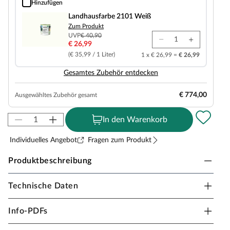
Hinzufügen
Landhausfarbe 2101 Weiß
Landhausfarbe 2101 Weiß
Zum Produkt
UVP
€ 40,90
€ 26,99
(€ 35,99 / 1 Liter)
1 x € 26,99 =
€ 26,99
Gesamtes Zubehör entdecken
€ 774,00
Ausgewähltes Zubehör gesamt
In den Warenkorb
Individuelles Angebot
Fragen zum Produkt
Produktbeschreibung
Technische Daten
KARIBU Gartenhaus Trittau Blockbohlenbauweise
Pultdach
Info-PDFs
Dieses klassische Gartenhaus überzeugt mit seiner