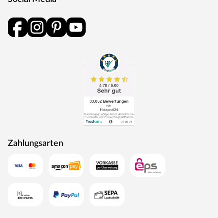
Ein modernes Pultdach aus Massivholz mit Nut- und
Federverbindung verleiht Deinem Gartenhaus eine
stilvolle, elegante Optik. Durch nur eine geneigte
Dachfläche ist die Nutzungsfläche im Inneren des
Gartenhauses deutlich weniger eingeschränkt und der
Verlust an Nutzraum gering. Zudem lässt die Neigungsseite
des Pultdaches das Regenwasser gut abfließen und es ist
die Montage von nur einer Regenrinne nötig.
Die Dachkonstruktion: 19 mm starkes Massivholzdach.
Der Dachbelag wird nicht mitgeliefert. Für Flachdach- und
Pultdach-Gartenhäuser empfehlen wir eine selbstklebende
Dachbahn: 4 Rollen (optional erhältlich).
Zahlungsarten
Die Schneelast bei diesem Gartenhaus ist relativ gering, d.
h. das Gewicht, das auf das Dach des Gartenhauses
einwirkt, sollte nicht zu hoch sein und 85 kg/m² nicht
überschreiten. Daher ist das Gartenhaus auch nur für
Regionen der Schneelastzonen 1 und 1a mit wenig
Schneefall geeignet (u. a. Mittelrheintal, Niederrheinische
Tiefebene). Bei Bedarf kann aber eine sogenannte
Schneelasterhöhung – erhältlich in Deinem Baumarkt –