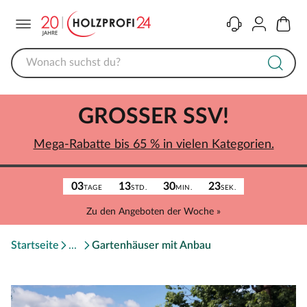
Menü
Kontakt
Konto
Warenk
GROSSER SSV!
Mega-Rabatte bis 65 % in vielen Kategorien.
03
13
30
23
TAGE
STD.
MIN.
SEK.
Zu den Angeboten der Woche »
Startseite
Gartenhäuser mit Anbau