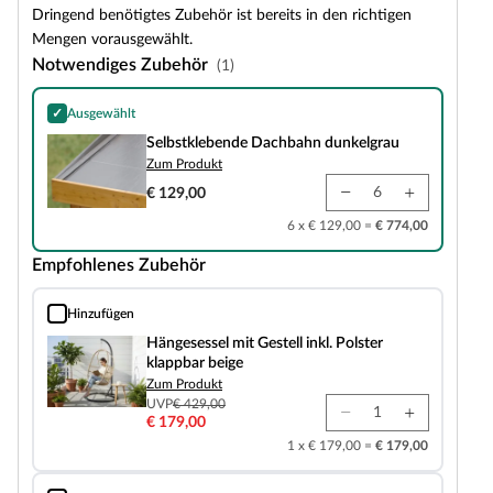
Dringend benötigtes Zubehör ist bereits in den richtigen
Mengen vorausgewählt.
Notwendiges Zubehör
(1)
✓
Ausgewählt
Selbstklebende Dachbahn dunkelgrau
Selbstklebende Dachbahn dunkelgrau
Zum Produkt
€ 129,00
6 x € 129,00 =
€ 774,00
Empfohlenes Zubehör
Hinzufügen
Hängesessel mit Gestell inkl. Polster klappbar beige
Hängesessel mit Gestell inkl. Polster
klappbar beige
Zum Produkt
UVP
€ 429,00
€ 179,00
1 x € 179,00 =
€ 179,00