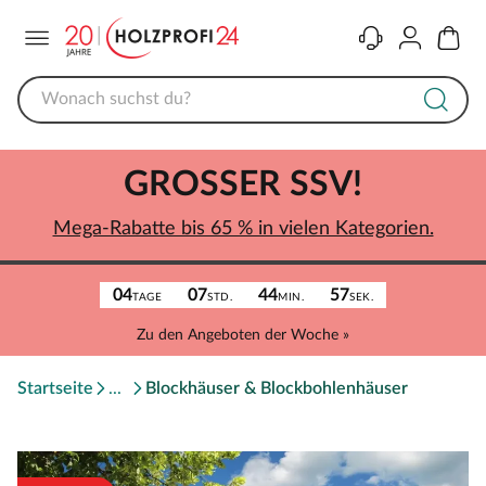
Menü
Kontakt
Konto
Warenk
GROSSER SSV!
Mega-Rabatte bis 65 % in vielen Kategorien.
04
07
44
57
TAGE
STD.
MIN.
SEK.
Zu den Angeboten der Woche »
Startseite
Blockhäuser & Blockbohlenhäuser