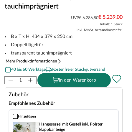
tauchimprägniert
€ 5.239,00
UVP
€ 6.286,80
Inhalt: 1 Stück
inkl. MwSt.
Versandkostenfrei
B x T x H: 434 x 379 x 250 cm
Doppelflügeltür
transparent tauchimprägniert
Mehr Produktinformationen
40 bis 60 Werktage
Kostenfreier Stückgutversand
In den Warenkorb
Zubehör
Empfohlenes Zubehör
Hinzufügen
Hängesessel mit Gestell inkl. Polster klappbar beige
Hängesessel mit Gestell inkl. Polster
klappbar beige